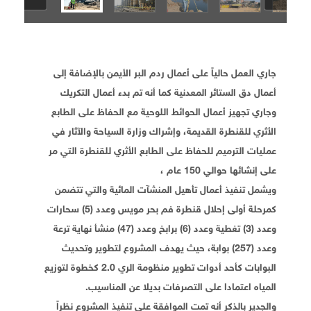
جاري العمل حالياً على أعمال ردم البر الأيمن بالإضافة إلى
أعمال دق الستائر المعدنية كما أنه تم بدء أعمال التكريك
وجاري تجهيز أعمال الحوائط اللوحية مع الحفاظ على الطابع
الأثري للقنطرة القديمة، وإشراك وزارة السياحة والآثار في
عمليات الترميم للحفاظ على الطابع الأثري للقنطرة التي مر
على إنشائها حوالي 150 عام ،
ويشمل تنفيذ أعمال تأهيل المنشآت المائية والتي تتضمن
كمرحلة أولى إحلال قنطرة فم بحر مويس وعدد (5) سحارات
وعدد (3) تغطية وعدد (6) برابخ وعدد (47) منشأ نهاية ترعة
وعدد (257) بوابة، حيث يهدف المشروع لتطوير وتحديث
البوابات كأحد أدوات تطوير منظومة الري 2.0 كخطوة لتوزيع
المياه اعتمادا على التصرفات بديلا عن المناسيب.
والجدير بالذكر أنه تمت الموافقة على تنفيذ المشروع نظراً