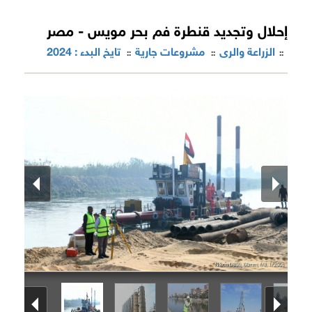
إحلال وتجديد قنطرة فم بحر مويس - مصر
الزراعة والرى
مشروعات جارية
تايخ البدء : 2024
::
::
::