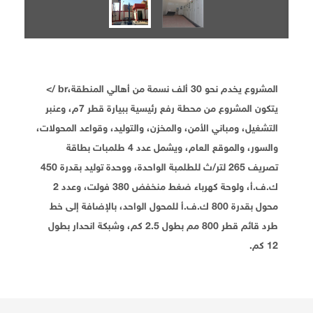
المشروع يخدم نحو 30 ألف نسمة من أهالي المنطقة،br />
يتكون المشروع من محطة رفع رئيسية ببيارة قطر 7م، وعنبر
التشغيل، ومباني الأمن، والمخزن، والتوليد، وقواعد المحولات،
والسور، والموقع العام، ويشمل عدد 4 طلمبات بطاقة
تصريف 265 لتر/ث للطلمبة الواحدة، ووحدة توليد بقدرة 450
ك.ف.أ، ولوحة كهرباء ضغط منخفض 380 فولت، وعدد 2
محول بقدرة 800 ك.ف.أ للمحول الواحد، بالإضافة إلى خط
طرد قائم قطر 800 مم بطول 2.5 كم، وشبكة انحدار بطول
12 كم.