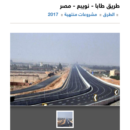
طريق طابا - نويبع - مصر
الطرق
مشروعات منتهية
2017
::
::
::