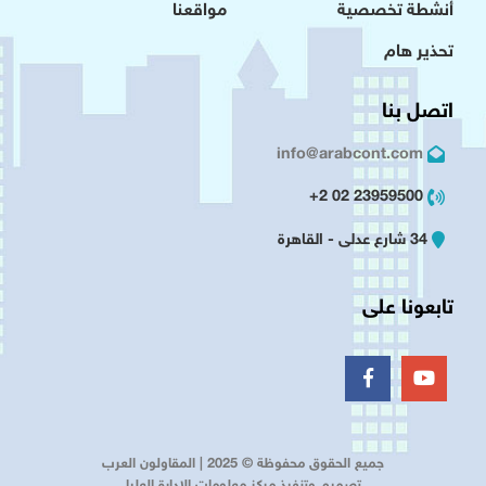
أنشطة تخصصية
مواقعنا
تحذير هام
اتصل بنا
info@arabcont.com
23959500 02 2+
34 شارع عدلى - القاهرة
تابعونا على
جميع الحقوق محفوظة © 2025 | المقاولون العرب