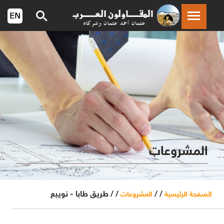
المشروعات
/ /
/ /
طريق طابا - نويبع
الصفحة الرئيسية
المشروعات