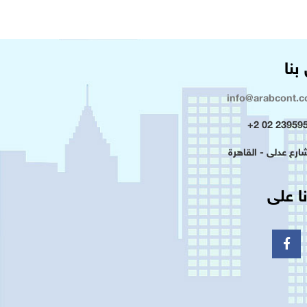
بنا
info@arabcont.
23959500 
ا على