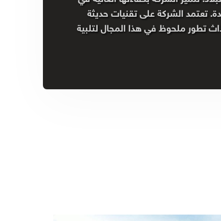
ة. تعتمد الشركة على تقنيات حديثة
اث تطور ملحوظ في هذا المجال لتلبية