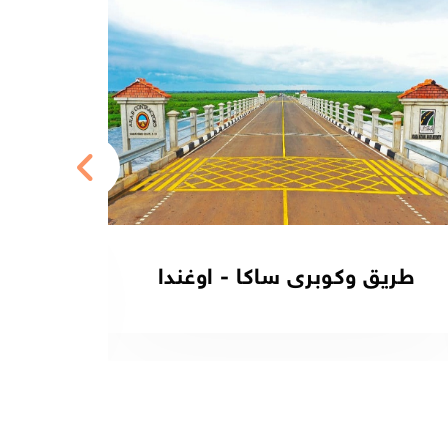
طريق وكوبرى ساكا - اوغندا
محور