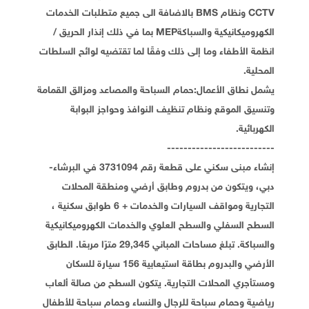
CCTV ونظام BMS بالاضافة الى جميع متطلبات الخدمات
الكهروميكانيكية والسباكةMEP بما في ذلك إنذار الحريق /
انظمة الأطفاء وما إلى ذلك وفقًا لما تقتضيه لوائح السلطات
المحلية.
يشمل نطاق الأعمال:حمام السباحة والمصاعد ومزالق القمامة
وتنسيق الموقع ونظام تنظيف النوافذ وحواجز البوابة
الكهربائية.
--------------------------
إنشاء مبنى سكني على قطعة رقم 3731094 في البرشاء-
دبي، ويتكون من بدروم وطابق أرضي ومنطقة المحلات
التجارية ومواقف السيارات والخدمات + 6 طوابق سكنية ،
السطح السفلي والسطح العلوي والخدمات الكهروميكانيكية
والسباكة. تبلغ مساحات المباني 29,345 مترًا مربعًا. الطابق
الأرضي والبدروم بطاقة استيعابية 156 سيارة للسكان
ومستأجري المحلات التجارية. يتكون السطح من صالة ألعاب
رياضية وحمام سباحة للرجال والنساء وحمام سباحة للأطفال