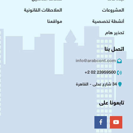
المشروعات
الملاحظات القانونية
أنشطة تخصصية
مواقعنا
تحذير هام
اتصل بنا
info@arabcont.com
23959500 02 2+
34 شارع عدلى - القاهرة
تابعونا على