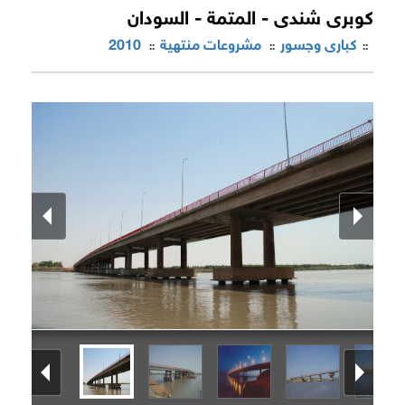
كوبرى شندى - المتمة - السودان
كبارى وجسور
مشروعات منتهية
2010
::
::
::