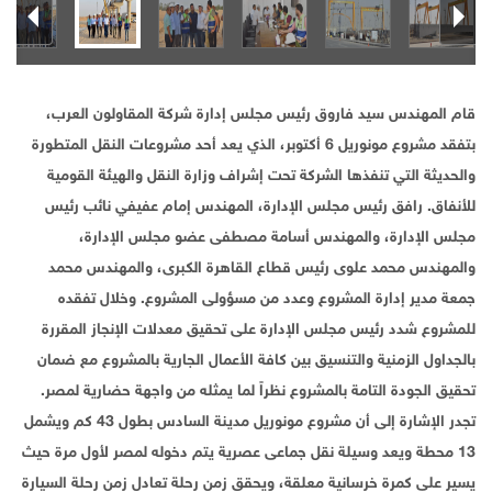
قام المهندس سيد فاروق رئيس مجلس إدارة شركة المقاولون العرب،
بتفقد مشروع مونوريل 6 أكتوبر، الذي يعد أحد مشروعات النقل المتطورة
والحديثة التي تنفذها الشركة تحت إشراف وزارة النقل والهيئة القومية
للأنفاق. رافق رئيس مجلس الإدارة، المهندس إمام عفيفي نائب رئيس
مجلس الإدارة، والمهندس أسامة مصطفى عضو مجلس الإدارة،
والمهندس محمد علوى رئيس قطاع القاهرة الكبرى، والمهندس محمد
جمعة مدير إدارة المشروع وعدد من مسؤولى المشروع. وخلال تفقده
للمشروع شدد رئيس مجلس الإدارة على تحقيق معدلات الإنجاز المقررة
بالجداول الزمنية والتنسيق بين كافة الأعمال الجارية بالمشروع مع ضمان
تحقيق الجودة التامة بالمشروع نظراً لما يمثله من واجهة حضارية لمصر.
تجدر الإشارة إلى أن مشروع مونوريل مدينة السادس بطول 43 كم ويشمل
13 محطة ويعد وسيلة نقل جماعى عصرية يتم دخوله لمصر لأول مرة حيث
يسير على كمرة خرسانية معلقة، ويحقق زمن رحلة تعادل زمن رحلة السيارة