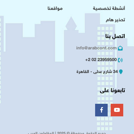
أنشطة تخصصية
مواقعنا
تحذير هام
اتصل بنا
info@arabcont.com
23959500 02 2+
34 شارع عدلى - القاهرة
تابعونا على
جميع الحقوق محفوظة © 2025 | المقاولون العرب