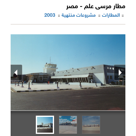
مطار مرسى علم - مصر
المطارات
مشروعات منتهية
2003
::
::
::