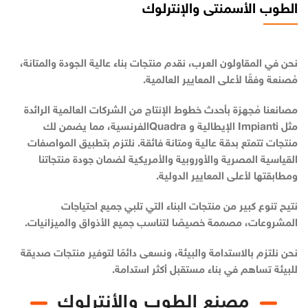
الطوب الأسمنتى والإنترلوك
نحن في المقاولون العرب، نقدم منتجات بناء عالية الجودة والمتانة،
مُصنعة وفقًا لأعلى المعايير العالمية.
مصانعنا مُجهزة بأحدث خطوط الإنتاج من الشركات العالمية الرائدة
مثل Impianti الإيطالية و Quadraالفرنسية، مما يضمن لك
منتجات تتمتع بدقة عالية ومتانة فائقة. نلتزم بتطبيق المواصفات
القياسية المصرية والأوروبية والأمريكية لضمان جودة منتجاتنا
ومطابقتها لأعلى المعايير الدولية.
نتيح تنوع كبير من منتجات البناء التي تلبي جميع احتياجات
المشروعات، مصممة خصيصًا لتناسب جميع الأذواق والميزانيات.
نحن نلتزم بالاستدامة والبيئة، ونسعى دائمًا لتوفير منتجات صديقة
للبيئة تساهم في بناء مستقبل أكثر استدامة.
مصنع الطوب والأنترلوك