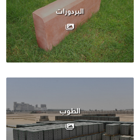
البردورات
الطوب