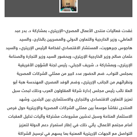
عُقدت فعاليات منتدى الأعمال المصري–الإريتري، بمشاركة د. بدر عبد
العاطي، وزير الخارجية والتعاون الدولي والمصريين بالخارج، والسيد
هاجوس جبرهويت، المستشار الاقتصادي لفخامة الرئيس الإريتري، والسيد
عثمان صالح وزير الخارجية الإريتري، وبحضور السيد وزير التجارة والصناعة
الإريتري، وبمشاركة د. شريف الجبلي، رئيس لجنة الشؤون الأفريقية
بمجلس النواب. ضم الحضور عدد كبير من ممثلي الشركات المصرية
ونظرائهم من الجانب الإريتري، وضم الوفد المصري المهندسة هبة أبو
العلا نائب رئيس مجلس إدارة شركة المقاولون العرب وذلك لبحث سبل
تعزيز التعاون الاقتصادي والتجاري والاستثماري بين البلدين. وشهد
المنتدى نقاشاً موسعاً بين ممثلي الشركات المصرية والإريترية حول فرص
الاستثمار المتاحة وسبل تدشين مشروعات مشتركة وآليات تذليل العقبات
أمام مجتمع الأعمال. يأتي ذلك في إطار استمرار دعم الدولة لتعزيز
التواصل مع الجهات الإريترية المعنية بما يسهم في ترسيخ الشراكة