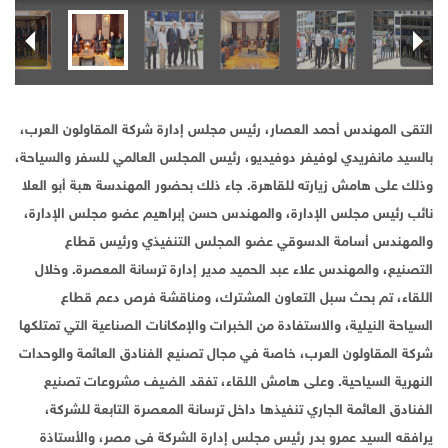
التقى المهندس أحمد العصار، رئيس مجلس إدارة شركة المقاولون العرب،
بالسيد مانفريدي لوفيفر دوفيديو، رئيس المجلس العالمي للسفر والسياحة،
وذلك على هامش زيارته للقاهرة. جاء ذلك بحضور المهندسة هبة أبو العلا
نائب رئيس مجلس الإدارة، والمهندس حسن إبراهيم عضو مجلس الإدارة،
والمهندس أسامة الدسوقي عضو المجلس التنفيذي ورئيس قطاع
التصنيع، والمهندس علاء عبد الحميد مدير إدارة ترسانة المعصرة. وخلال
اللقاء، تم بحث سبل التعاون المشترك، ومناقشة فرص دعم قطاع
السياحة النيلية، والاستفادة من الخبرات والإمكانات الصناعية التي تمتلكها
شركة المقاولون العرب، خاصة في مجال تصنيع الفنادق العائمة والوحدات
النهرية السياحية. وعلى هامش اللقاء، تفقد الضيف مشروعات تصنيع
الفنادق العائمة الجاري تنفيذها داخل ترسانة المعصرة التابعة للشركة،
يرافقه السيد عمرو بدر رئيس مجلس إدارة الشركة فى مصر، والأستاذة