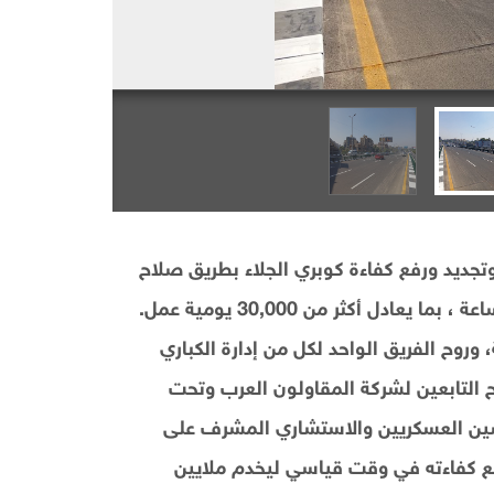
وتجديد ورفع كفاءة كوبري الجلاء بطريق صلاح
سالم في 48 يومًا فقط من العمل المتواصل على مدار الساعة ، بما يعادل أكثر من 30,000 يومية عمل.
 وروح الفريق الواحد لكل من إدارة الكباري
ح التابعين لشركة المقاولون العرب وتحت
دسين العسكريين والاستشاري المشرف على
فع كفاءته في وقت قياسي ليخدم ملايين