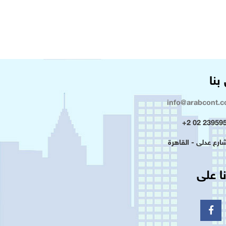
بنا
info@arabcont.
23959500 
ا على