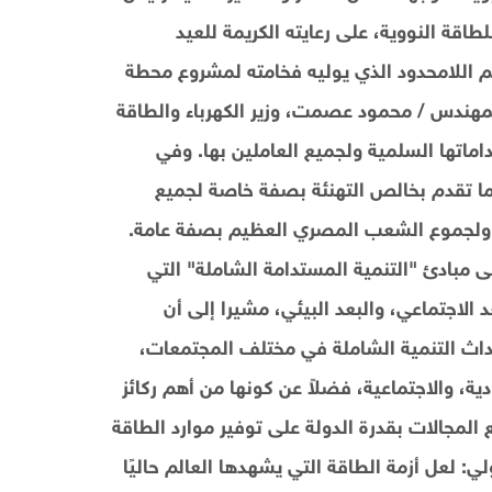
قة النووية، على رعايته الكريمة للعيد
دعم اللامحدود الذي يوليه فخامته لمشروع محطة
للمهندس / محمود عصمت، وزير الكهرباء والطاقة
اماتها السلمية ولجميع العاملين بها. وفي
 تقدم بخالص التهنئة بصفة خاصة لجميع
يه ولجموع الشعب المصري العظيم بصفة عامة.
زراء: إن "رؤية مصر 2030" تستند على مبادئ "التنمية المستدامة الشاملة" التي
 الاجتماعي، والبعد البيئي، مشيرا إلى أن
د الركيزة الأساسية لتحقيق رؤية مصر 2030 وإحداث التنمية الشاملة في مختلف المجتمعات،
ة، والاجتماعية، فضلاً عن كونها من أهم ركائز
لمجالات بقدرة الدولة على توفير موارد الطاقة
 لعل أزمة الطاقة التي يشهدها العالم حاليًا