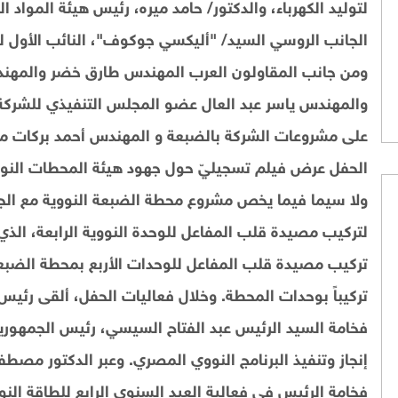
لتوليد الكهرباء، والدكتور/ حامد ميره، رئيس هيئة المواد ال
الجانب الروسي السيد/ "أليكسي جوكوف"، النائب الأول 
ومن جانب المقاولون العرب المهندس طارق خضر والمهندس
والمهندس ياسر عبد العال عضو المجلس التنفيذي للشر
على مشروعات الشركة بالضبعة و المهندس أحمد بركات مد
الحفل عرض فيلم تسجيليّ حول جهود هيئة المحطات النووية 
ولا سيما فيما يخص مشروع محطة الضبعة النووية مع ال
لتركيب مصيدة قلب المفاعل للوحدة النووية الرابعة، الذ
تركيب مصيدة قلب المفاعل للوحدات الأربع بمحطة الضبعة 
تركيباً بوحدات المحطة. وخلال فعاليات الحفل، ألقى رئيس
فخامة السيد الرئيس عبد الفتاح السيسي، رئيس الجمهورية
إنجاز وتنفيذ البرنامج النووي المصري. وعبر الدكتور مصط
فخامة الرئيس في فعالية العيد السنوي الرابع للطاقة الن