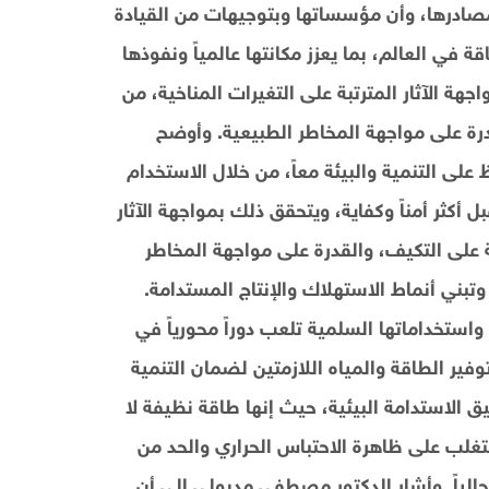
مصادرها، وأن مؤسساتها وبتوجيهات من القيادة
 في العالم، بما يعزز مكانتها عالمياً ونفوذها
حيث تُعطي رؤية مصر 2030 أهمية لمواجهة الآثار المترتبة على التغيرات المناخية، من
درة على مواجهة المخاطر الطبيعية. وأوضح
عى أيضا إلى الحفاظ على التنمية والبيئة معاً، من خلال الاستخدام
أكثر أمناً وكفاية، ويتحقق ذلك بمواجهة الآثار
ية على التكيف، والقدرة على مواجهة المخاطر
وتبني أنماط الاستهلاك والإنتاج المستدامة.
واستخداماتها السلمية تلعب دوراً محورياً في
فير الطاقة والمياه اللازمتين لضمان التنمية
ق الاستدامة البيئية، حيث إنها طاقة نظيفة لا
تغلب على ظاهرة الاحتباس الحراري والحد من
حالياً. وأشار الدكتور مصطفى مدبولي إلى أن