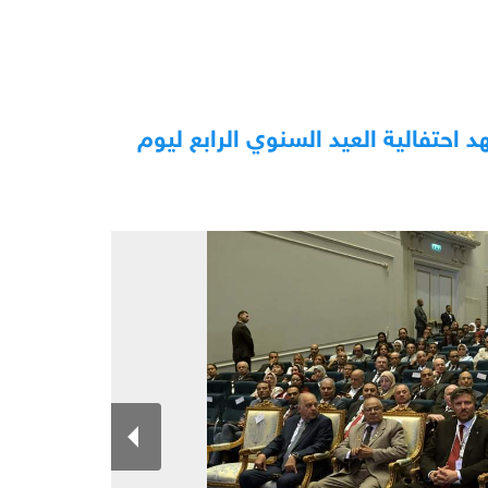
د احتفالية العيد السنوي الرابع ليوم