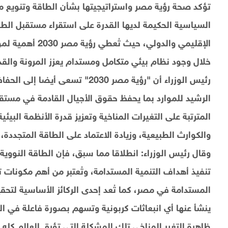
تؤكد صحة رؤية مصر واستراتيجيتها بشأن الطاقة وتنويع 
السياسية الحكيمة لديها القدرة على استقراء مستقبل الطاقة
الإقليمي والدولي، 
خلال وجود نظام بيئي متكامل ومستدام يعزز المرونة والق
رئيس الوزراء أن "رؤية مصر 2030" تس
الرشيد للموارد بما يحفظ حقوق الأجيال القادمة في مستقبل 
المترتبة على التغيرات المناخية وتعزيز قدرة الأنظمة البيئ
والكوارث الطبيعية، وزيادة الاعتماد على الطاقة المتجددة، 
وقال رئيس الوزراء: انطلاقا مما سبق، فإن الطاقة النووية 
تنفيذ أهداف التنمية المستدامة، وتُعتبر من أهم مكونات تو
المستدامة في مصر، كما تُعد إحدى الركائز الأساسية لتحقي
ينشأ عنها أي انبعاثات كربونية وتسهم بصورة فاعلة في ال
ظاهرة التغير المناخي تلك المشكلة التي تؤرق العالم كله 