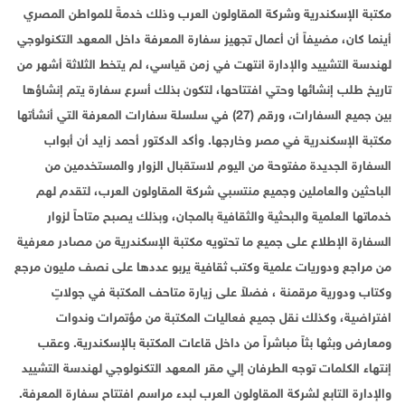
مكتبة الإسكندرية وشركة المقاولون العرب وذلك خدمةً للمواطن المصري
أينما كان، مضيفاً أن أعمال تجهيز سفارة المعرفة داخل المعهد التكنولوجي
لهندسة التشييد والإدارة انتهت في زمن قياسي، لم يتخط الثلاثة أشهر من
تاريخ طلب إنشائها وحتي افتتاحها، لتكون بذلك أسرع سفارة يتم إنشاؤها
بين جميع السفارات، ورقم (27) في سلسلة سفارات المعرفة التي أنشأتها
مكتبة الإسكندرية في مصر وخارجها. وأكد الدكتور أحمد زايد أن أبواب
السفارة الجديدة مفتوحة من اليوم لاستقبال الزوار والمستخدمين من
الباحثين والعاملين وجميع منتسبي شركة المقاولون العرب، لتقدم لهم
خدماتها العلمية والبحثية والثقافية بالمجان، وبذلك يصبح متاحاً لزوار
السفارة الإطلاع على جميع ما تحتويه مكتبة الإسكندرية من مصادر معرفية
من مراجع ودوريات علمية وكتب ثقافية يربو عددها على نصف مليون مرجع
وكتاب ودورية مرقمنة ، فضلاً على زيارة متاحف المكتبة في جولاتٍ
افتراضية، وكذلك نقل جميع فعاليات المكتبة من مؤتمرات وندوات
ومعارض وبثها بثاً مباشراً من داخل قاعات المكتبة بالإسكندرية. وعقب
إنتهاء الكلمات توجه الطرفان إلي مقر المعهد التكنولوجي لهندسة التشييد
والإدارة التابع لشركة المقاولون العرب لبدء مراسم افتتاح سفارة المعرفة.