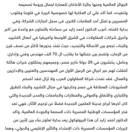
الجوائز العالمية ومنها جائزة الأغاخان للعمارة لجمال وروعة تصميمه
وتنفيذه، كما أكد علي أن المكتبة لها خصوصية كبيرة في قلوبنا وقلوب
المصريين و تمثل أحد العلامات الكبرى فى سجل انجازات الشركة. وفي
بداية كلمته، أعرب الدكتور أحمد زايد عن سعادته بالتعاون مع واحدة من أكبر
وأعرق شركات المقاولات في الشرق الأوسط وأفريقيا في أعمال التشييد
والبناء، تجمع بين الأصالة والتجديد، حيث تمتد جذورها لأكثر من نصف قرن
من الزمان، وتضم بين جنباتها ما يقارب ال 70 الف مهندس وفني وإداري
وعامل، ينتشرون في 29 دولة خارج مصر، وجميعهم يمتلكون خبراتٍ هائلة
أنتقلت لهم عبر أجيالٍ من الرعيل الأول من المهندسين والفنيين والإداريين
والعمال. فقد نفذت شركة المقاولون العرب ولا تزال تنفذ أضخم
المشروعات العملاقة في مصر وخارجها في مجال التشييد والبناء للطرق
والكباري والأنفاق والمواني والمطارات والجامعات والمدن الجديدة والتي
كان أخرها أبراج مدينة العلمين الجديدة فضلاً عن ترميم الآثار، فهي تعد
فخر المؤسسات الوطنية المصرية ذات السمعة والجودة العالمية. وأكد
الدكتور أحمد زايد أن هذا البروتوكول يعد بداية تعاون بناء بين إثنين من
كبريات المؤسسات المصرية ذات الإمتداد والتأثير الإقليمي والدولي، وهما