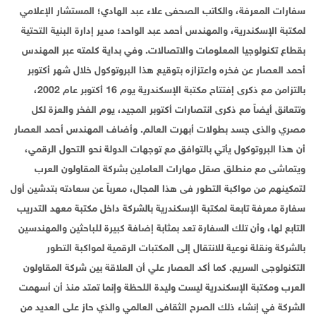
سفارات المعرفة، والكاتب الصحفى علاء عبد الهادي؛ المستشار الإعلامي
لمكتبة الإسكندرية، والمهندس أحمد عبد الواحد؛ مدير إدارة البنية التحتية
بقطاع تكنولوجيا المعلومات والاتصالات. وفي بداية كلمته عبر المهندس
أحمد العصار عن فخره واعتزازه بتوقيع هذا البروتوكول خلال شهر أكتوبر
بالتزامن مع ذكرى إفتتاح مكتبة الإسكندرية يوم 16 أكتوبر عام 2002،
وتتعانق أيضاً مع ذكرى انتصارات أكتوبر المجيد، يوم الفخر والعزة لكل
مصري والذى جسد بطولات أبهرت العالم. وأضاف المهندس أحمد العصار
أن هذا البروتوكول يأتي بالتوافق مع توجهات الدولة نحو التحول الرقمي،
ويتماشى مع منطلق صقل مهارات العاملين بشركة المقاولون العرب
لتمكينهم من مواكبة التطور فى هذا المجال، معرباً عن سعادته بتدشين أول
سفارة معرفة تابعة لمكتبة الإسكندرية بالشركة داخل مكتبة معهد التدريب
التابع لها، وأن تلك السفارة تعد بمثابة إضافة كبيرة للباحثين والمهندسين
بالشركة ونقلة نوعية للانتقال إلى المكتبات الرقمية لمواكبة التطور
التكنولوجى السريع. كما أكد العصار علي أن العلاقة بين شركة المقاولون
العرب ومكتبة الإسكندرية ليست وليدة اللحظة وإنما تمتد منذ أن أسهمت
الشركة في إنشاء ذلك الصرح الثقافى العالمي والذي حاز على العديد من