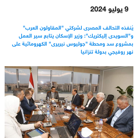
9 يوليو 2024
يُنفذه التحالف المصرى لشركتي "المقاولون العرب"
و"السويدى إليكتريك": وزير الإسكان يتابع سير العمل
بمشروع سد ومحطة "جوليوس نيريرى" الكهرومائية على
نهر روفيجي بدولة تنزانيا