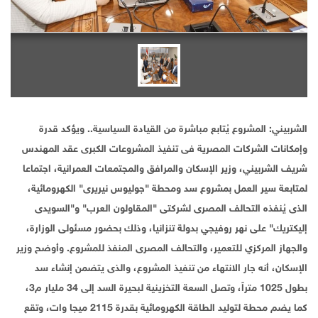
الشربيني: المشروع يُتابع مباشرة من القيادة السياسية.. ويؤكد قدرة
وإمكانات الشركات المصرية فى تنفيذ المشروعات الكبرى عقد المهندس
شريف الشربيني، وزير الإسكان والمرافق والمجتمعات العمرانية، اجتماعا
لمتابعة سير العمل بمشروع سد ومحطة "جوليوس نيريرى" الكهرومائية،
الذى يُنفذه التحالف المصرى لشركتى "المقاولون العرب" و"السويدى
إليكتريك" على نهر روفيجي بدولة تنزانيا، وذلك بحضور مسئولى الوزارة،
والجهاز المركزي للتعمير، والتحالف المصرى المنفذ للمشروع. وأوضح وزير
الإسكان، أنه جار الانتهاء من تنفيذ المشروع، والذى يتضمن إنشاء سد
بطول 1025 متراً، وتصل السعة التخزينية لبحيرة السد إلى 34 مليار م3،
كما يضم محطة لتوليد الطاقة الكهرومائية بقدرة 2115 ميجا وات، وتقع