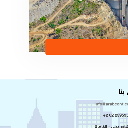
بنا
info@arabcont.
23959500 