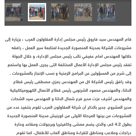
قام المهندس سيد فاروق رئيس مجلس إدارة المقاولون العرب ، بزيارة إلى
مشروعات الشركة بمدينة المنصورة الجديدة لمتابعة سير العمل ، رافقه
خلالها المهندس امام عفيفي نائب رئيس مجلس الإدارة، و خلال الجولة
تفقد رئيس مجلس الإدارة الأعمال المختلفة التى يجرى العمل بها واستمع
إلى شرح من المسؤولين عن البرامج الزمنية و نسب الإنجاز بالمشروعات .
وقد رافق رئيس الشركة كل من المهندس رمزي مصطفى رئيس قطاع
الدلتا، والمهندس محمود الشرنوبي رئيس قطاع الأعمال الكهروميكانيكية
والمهندس أشرف عزت مدير فرع شمال الدلتا و المهندس سيد الشحات
مدير المشروع. جدير بالذكر أن شركة المقاولون العرب تقوم بتنفيذ عدد من
المشروعات من بينها المرحلة الأولى من كورنيش مدينة المنصورة الجديدة
بطول 4.2 كم، والذي يضم ممشى وكافيتريا وبرجولات ومقاعد وحارة
دراجات وملاعب ومناطق للقراءة ومناطق ألعاب للأطفال، كما تقوم