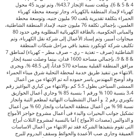
4 & 5 & 6)، وبلغت نسبة الإنجاز 43.7%، وتم توريد 45 محول
كهرباء لإمداد المنطقة بالكهرباء، وجار توسعة محطة كهرباء
الحمراء بتكلفة تقديرية بلغت 90 مليون جنيه، وتوسعة محطة
العلمين، بإجمالى تكلفة 76 مليون جنيه، لإمداد المنطقة الشاطئية،
والمبانى الحكومية، بالطاقة الكهربائية المطلوبة وفي حدود 80
ميجاوات أمبير، وتم إسناد الأعمال إلى شركة نقل الكهرباء، وتم
تكليف شركة كونكورد بتنفيذ باقي مراحل شبكات المنطقة
الشاطئية (صرف – تغذية – ري – صرف مطر – كهرباء) لمناطق 7
& 8 & 9، بإجمالي مساحة 1600 فدان، بينما وصلت نسبة إنجاز
مرافق المنطقة القبلية بمساحة 570 فداناً، إلى 48.5 %، ويجرى
الانتهاء من تنفيذ طريق خدمة لمحطة التحلية شرق ميناء الحمراء.
وقد أوضح المهندس ياسر حموده أنه تم الإنتهاء من من أعمال
الممشى السياحى بطول 5.5 كم ،والانتهاء من كباري البواغيز رقم
3،4 بنسبة 100 % ورقم 1 بنسبة 85 % وجاري أعمال الخوازيق
بكوبري رقم 2 و أعمال التشطيبات النهائية لمطعم التبة وانجاز
نسبة 98 % من أعمال منطقة الحمامات وانجاز 60 % من أعمال
تشكيل جوانب البحيرات والبدء فى أعمال مشروع حواجز الأمواج
و الدوالس (مصدات الأمواج ) أما بالنسبة لمشروع الثلاث أبراج
التى تقوم بتنفيذها الشركة فقد تم الانتهاء من أعمال الاساسات
العميقة وجارى صب الأعمدة والحوائط وسقف البدروم للبرج