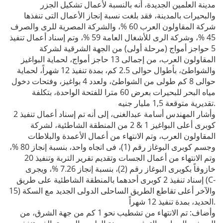
مدينة العلمين الجديدة، أنه بالنسبة لأعمال تشكيل الجزر
والبحيرات بالمدينة، فقد بلغت نسبة إنجاز الأعمال التى تنفذها
شركة المقاولون العرب 60 %، والشركة المصرية للرى والصرف
45 %، وشركة الرى للأشغال العامة 59 %، وتم إسناد أعمال تنفيذ
5 حواجز أمواج (مرحلة أولى) من الجهة الشرقية لشركة
المقاولون العرب، من إجمالى 13 حاجز أمواج، لحماية البواغيز
والشواطئ، بأطوال حوالى 2.5 كم، بمدة تنفيذ 12 شهراً، لحماية
حوالى 8 كم طولى من الشواطئ، ولعدد 4 بواغيز، وفتحات دخول
مياه البحر للبحيرات بعرض 60 مترا للفتحة الواحدة، بتكلفة
تقديرية متوقعة 1,5 مليار جنيه.
وأشار المهندس أسامة عبدالغنى، إلى أنه تم إسناد أعمال تنفيذ 2
كوبرى أعلى البواغيز 1 & 2 من المنطقة الشاطئية، لشركة
المقاولون العرب، وتم الانتهاء من أعمال الأعمدة والبلاطات
وجسم كوبرى البوغاز رقم (1)، فى اتجاه واحد، بنسبة إنجاز 80 %،
وتم الانتهاء من أعمال الجسات وتقديم تقرير التربة وتنفيذ 20
خازوقاً بكوبرى البوغاز رقم (2)، بنسبة إنجاز 7.26 %، ويجرى
إسناد تنفيذ 2 كوبرى أحدهما بالمنطقة الشاطئية على طريق (C-
15) والآخر أعلى تقاطع الطريق الساحلى الدولى الجديد مع السكة
الحديد، بمدة تنفيذ 12 شهراً.
وأضاف: تم الانتهاء من تشطيب نحو 1 كم من جهة الشرق، من