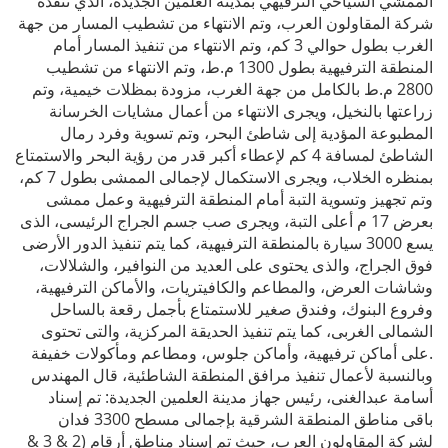
الممشي السياحي الترفيهي بمدينة العلمين الجديدة، الذي تنفذه
شركة المقاولون العرب، وتم الانتهاء من تشطيب المسار من جهة
الغرب بطول حوالي 3 كم، وتم الانتهاء من تنفيذ المسار أمام
المنطقة الترفيهية بطول 1300 م.ط، وتم الانتهاء من تشطيب
2800 م.ط بالكامل من جهة الغرب، مزودة بمظلات خيمية، وتم
زراعتها بالنخيل، ويجرى الانتهاء من أعمال مشايات الخرسانة
المطبوعة المؤدية إلى شاطئ البحر، وتم تسوية وفرد رمال
الشاطئ لمسافة 4 كم لإعطاء أكبر قدر من رؤية البحر والاستمتاع
بمنظره الخلاب، ويجرى الاستكمال لإجمالى الممشى بطول 7 كم،
وتم تجهيز وتسوية التبة أمام المنطقة الترفيهية وعمل ممشى
بعرض 17 م أعلى التبة، ويجرى صب جسم الجراج الرئيسى، الذى
يسع 3000 سيارة بالمنطقة الترفيهية، كما يتم تنفيذ الدور الأرضى
فوق الجراج، والذى يحتوى على العديد من النوافير، والشلالات،
وشاشات العرض، والمطاعم والكافيتريات، والأماكن الترفيهية،
وفروع البنوك، وفندق صغير للاستمتاع بأجمل رقعة بالساحل
الشمالى الغربى، كما يتم تنفيذ الحديقة المركزية، والتى تحتوى
على أماكن ترفيهية، وأماكن جلوس، ومطاعم ومأكولات خفيفة.
وبالنسبة لأعمال تنفيذ مرافق المنطقة الشاطئية، قال المهندس
أسامة عبدالغنى، رئيس جهاز مدينة العلمين الجديدة: تم إسناد
باقى مناطق المنطقة الشرقية بإجمالى مسطح 3300 فدان
لشركة المقاولون العرب، حيث تم إسناد مناطق أرقام (2 & 3 &