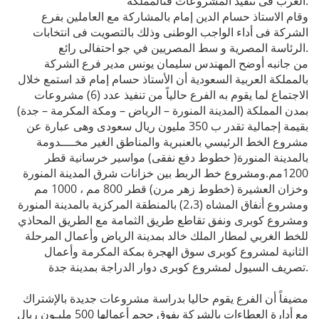
العرب فى تنفيذ المشروعات فىالمملكة.
وقام الاستاذ حسام الدين إمام بالمشاركة مع العاملين بفرع
الشركة فى أداء الواجب الوطنى وذلك بالتصويت فى انتخابات
الرئاسة المصرية و سط المصريين في جو احتفالى رائع.
من جانبه أوضح المهندس سليمان يونس مدير فرع الشركة
بالمملكة العربية السعودية أن الأستاذ حسام إمام قد استمع خلال
الاجتماع لما يقوم به الفرع حالياً من تنفيذ عدد (6) مشروعات
بمدن المملكة (المدينة المنورة – الرياض – ومكة المكرمة – جدة)
بقيمة إجمالية تقدر ب 350 مليون ريال سعودى وهى عبارة عن
مشروع الخط الرئيسي بالعنبرية والمناطق الغير مخــــدومة
بالمدينة المنورة( خطوط دفع نفقى) مواسير خرسانية قطر
1200مم.ومشروع خط الربط بين خزانات شرق المدينة المنورة
وخزان العشيرة (خطوط زهر مرن) قطر 800 مم ، 1000 مم
ومشروع أنفاق المشاه (2،3) بالمنطقة المركزية بالمدينة المنورة
ومشروع كوبرى ونفق تقاطع طريق الثمامة مع الطريق المحاذي
للخط الغربي لمطار الملك خالد بمدينة الرياض وأعمال المرحلة
الثانية لمشروع كوبرى سوق الهجرة بمكة المكرمة وأعمال
تصريف السيول لمشروع كوبرى دوار الدراجة بمدينة جدة.
مضيفاً أن الفرع يقوم حاليا بدراسة مشروعات جديدة بالإشتراك
مع أدارة العطاءات بالشركة يفوق حجم أعمالها 500 مليـون ريال