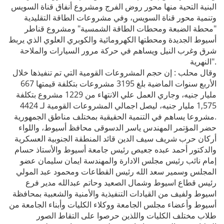
البنية التحية منها محور روض الفرج ومشروع أنفاق قناة السويس
وتنمية محور قناة السويس، وفي مشروعات الطاقة التقليدية
"محطة الضبعة ومحطات الطاقة الشمسية" ومشروع قناطر
أسيوط الجديدة ومحطتها الكهرومائية والكوبري العلوي الذي يربط
شرق وغرب النيل ويساهم في حركة مرور السيارات والملاحة
النهرية".
وقال محلب : إن حجم المشروعات القومية التي تم تنفيذها خلال
الأربع سنوات الماضية بلغ 3195 مشروعات بتكلفة قيمتها 667
مليار جنيه، وجاري العمل علي الانتهاء من 1229 مشروع بتكلفة
1,575 مليار جنيه، ليصل اجمالي المشروعات القومية لـ 4424
مشروعا يساهم في التنمية الحقيقية بمختلف مناطق الجمهورية.
حضر المؤتمر المهندس ياسر الدسوقى محافظ أسيوط، واللواء
أركان حرب شريف سيف الدين قائد المنطقة الجنوبية العسكرية
والدكتور أحمد عبده جعيص رئيس جامعة أسيوط والأستاذ حسام
إمام نائب رئيس مجلس الادارة والمهندسة ايمان سليمان عضو
المجلس وسمير سعد الله رئيس القطاعات ومحمود عبد المولي
رئيس قطاع اسيوط وشمال الصعيد وحاتم عبدالله مدير فرع
اسيوط ولفيف من القيادات التنفيذية والأمنية والشعبية بمحافظة
أسيوط وأعضاء مجلس الجامعة ووكلاء الكليات وأبناء الجامعة من
طلاب مختلف الكليات واللذين حرصوا على التقاط الصور