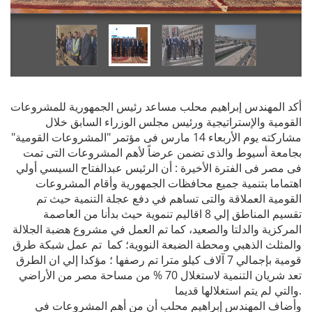
أكد المهندس إبراهيم محلب مساعد رئيس الجمهورية للمشروعات
القومية والإستراتيجية ورئيس مجلس الوزراء السابق خلال
مشاركته يوم الأربعاء 14 مارس فى مؤتمر "المشروعات القومية"
بجامعة أسيوط والذى تضمن عرضاً لأهم المشروعات التى تمت
فى مصر فى الفترة الأخيرة : أن الرئيس عبدالفتاح السيسي أولي
اهتماما بتنمية جميع محافظات الجمهورية وأقام المشروعات
القومية العملاقة والتى تساهم في دفع عجلة التنمية حيث تم
تقسيم المناطق إلي 8 اقاليم تنموية حيث بدأنا من العاصمة
المركزية والدلتا والصعيد، كما تم العمل في مشروع هضبة الجلالة
والمثلث الذهبي ومحطة الضبعة النووية؛ كما تم عمل شبكة طرق
قومية بإجمالي 7 آلاف كيلو مترا تم رصفها ؛ مؤكدا إلي ان الطرق
تعد شريان التنمية لاستغلال 70 % من مساحة مصر من الأراضي
والتي لم يتم استغلالها قديما.
وأضاف المهندس إبراهيم محلب أن من أهم المشروعات في