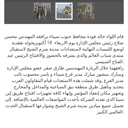
قام اللواء خالد فودة محافظ جنوب سيناء يرافقه المهندس محسن
صلاح رئيس مجلس الإدارة يوم الاربعاء 18 أكتوبربجولة تفقدية
لوضع اللمسات النهائية لاستعدادات مدينة شرم الشيخ لاستقبال
منتدى شباب العالم والذى يشرفه بالحضور والافتتاح الرئيس عبد
الفتاح السيسي.
رافقهما خلال الزيارة المهندسين طارق صقر عضو مجلس الإدارة
ومبارك منصور مبارك مدير فرع سيناء و ياسر محسوب نائب
مدير الفرع ,وقد شملت هذة الاستعدات قيام المقاولون العرب
بتجديد وتأهيل طرق منطقة نبق السياحية والمداخل والمخارج
وتجهيز مكان إنعقاد المؤتمر وإنهاء كافة تجهيزات افتتاح طريق إبن
سينا الذي نفذته الشركة بأحدث المواصفات العالمية بالإضافة إلى
تجميل جميع ميادين مدينة شرم الشبخ وشوارعها لاستقبال الحدث
العالمي الكبير.