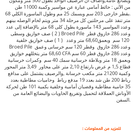
وبضائع عامة,وأضاف أن الرصيف الواحد بطول 500 متر ومكون
من الآتي : حائط أمامى عبارة عن مواسير وكمبة 11000 طن
.بقطر خارجى 203 سم وبسمك 25 مم وطول الماسورة الكلي 68
متر تنفذ على مرحلتين كل مرحلة 34 متر ويتم لحام الوصله بينهم
وعدد المواسير 143 ماسورة بطول كلى 68 متر بالإضافة إلى عدد
( 2 ) صف خوازيق وسطى Broed Pile وعدد 286 خازوق قطر
120 سم وبعمق68,60 متر وعدد ( 1 ) صف خوازيق خلفية
Broed Pile وعدد 286 خازوق وقطر 120 سم خرسانى وعمق
68,60 متر يتخللهم خوازيق CFA وعدد 286 خازوق قطر 60 سم
وبعمق 18 متر وبلاطة خرسانية سمك 40 سم وكمرات خرسانية
قطاع 1,5 م عرض بارتفاع 2,10 متر على محاور 3,49 متر المحور
وكمية 21200 متر مكعب خرسانة ,والرصيف يشتمل على مدافع
رباط 200 طن شد بعدد 19 مدفع رباط وحاميات مطاطية بعدد
35 حامية مطاطية وقضبان أمامية وخلفية بكمية 101 طن لحركة
الأوناش العملاقة لتحميل وتفريغ الحاويات والبضائع العامة من
السفن.
للمزيد من المعلومات :