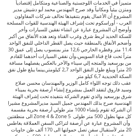
متميزاً في الخدمات اللوجستية والصناعية ومتكامل إقتصادياً
ومتزن بيئياً ومكانياً وقد صرح المهندس محمد أبو دشيش مدير
المشروع أن الأعمال يقوم بتنفيذها تحالف شركات المقاولون
العرب - أوراسكوم تحت إشراف الهيئة الهندسية للقوات المسلحة
وأوضح أن المشروع عبارة عن انشاء نفقين للسيارات وأخر
للسكة الحديد لربط شرق وغرب القناة وتعد هذه الأنفاق من أكبر
وأضخم الأنفاق بالمنطقة حيث يصل القطر الداخلي للنفق الواحد
11.4 متر وقطره الخارجي 12,6 متر بمنسوب يصل إلى عمق 30
متراً تحت قاع قناة السويس،وأن نفقي السيارات أحدهما للقادم
من بورسعيد والمتجه إلي سيناء والآخر بالعكس يفصلهما مسافة
20 متراً ويبلغ طول النفق الواحد 2,7 كيلومتر,بينما يبلغ طول نفق
السكة الحديدية 6,7 كيلو متر
عقب ذلك توجه اللواء كامل الوزير والمهندسان محسن صلاح
وسيد فاروق لتفقد العمل بمشروع إنشاء أرصفة بحرية بميناء
شرق بورسعيد والذي تقوم الشركة بتنفيذه تحت إشراف الهيئة
الهندسية صرح بذلك المهندس جميل السيد مديرالمشروع مشيرا
أن الشركة تقوم بإنشاء 1000 متر طولي أرصفة بحرية مقسمة
الى منطقتين Zone 4 & Zone 5 كل منها بطول 500 متر طولى
وأن المشروع عبارة عن أرصفة لتراكى السفن العملاقة بغاطس
20 متر لأستقبال سفن تصل حمولتها الى 170 ألف طن حاويات