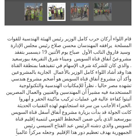
قام اللواء أركان حرب كامل الوزير رئيس الهيئة الهندسية للقوات
المسلحة يرافقه المهندسان محسن صلاح رئيس مجلس الإدارة
وسيد فاروق النائب الأول صباح يوم الأثنين 19 ديسمبر بتفقد
مشروعيّ أنفاق قناة السويس وميناء شرق التفريعة ببورسعيد
والذي كان للشركة شرف الإسهام في تنفيذهما بمنطقة القناة .
هذا وقد أشاد اللواء كامل الوزير بالأعمال الجارية بالمشروعين
وأكد أن مشروع أنفاق قناة السويس هو أضخم مشروع هندسي
تشهده مصر حاليا ، نظراً للإمكانيات الهندسية والتكنولوجية
المستخدمة فيه مشيراً أن المهندسين والفنيين والعمال المصريين
أثبتوا كفاءة عالية في عمليات تركيب ماكينة الحفر و أبهروا
الخبراء الأجانب من سرعة استجابتهم لهذه التقنيات الحديثة.
كانت الجولة قد بدأت بزيارة مشروع أنفاق أسفل قناة السويس
ببورسعيد الذي يأتي ضمن المخطط القومي لتنمية إقليم قناة
السويس والذي دشنه الرئيس عبد الفتاح السيسي رئيس
الجمهورية بهدف تعظيم دور هذا الإقليم وجعله مركزاً عالمياً