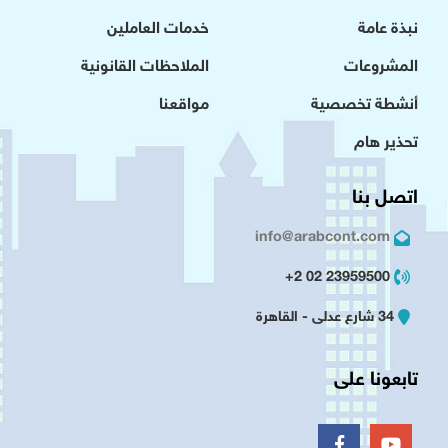
نبذة عامة
خدمات العاملين
المشروعات
الملاحظات القانونية
أنشطة تخصصية
مواقعنا
تحذير هام
اتصل بنا
info@arabcont.com
23959500 02 2+
34 شارع عدلى - القاهرة
تابعونا على