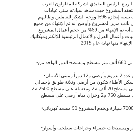
بيع الرئيس التنفيذي لشركة المقاولون العرب
بتفقد المشروع حيث شاهد سيادته مبنى عيادات
الأسنان والذي انتهى بالكامل ومبنى العيادات الخارجية والذي بلغت نسبة إنجازه 96% ووجه الشكر للعاملين وطالبهم
ائب مدير المشروع وأوضح أنه تم الإنتهاء من جميع
أعمال الخرسانات بالمشروع وجاري أعمال التشطيبات مشيراً إلى أنه تم الإنتهاء من 69% من حجم أعمال المشروع
يات وأعمال العزل والأعمال الرئيسية للإلكتروميكانيك
يضم المستشفى حوالي 1200 سرير وتبلغ المساحة الإجمالية للمباني 660 ألف متر مسطح ومسطح الدور الواحد من
•
تتكون المستشفى من عدة مباني منها المبنى الرئيسي ويتكون من عدد 2 بدروم وأرضي و12 دوراً ومبنى الأسنان
•
ن من بدروم وأرضي وأول بإجمالي مسطحات 13 ألف م2 وسكن الأطباء يتكون من أرضي وثلاثة طوابق بإجمالي
مسطحات 7000 م2 ومبنى للخدمات والطاقة الكهروميكانيكية على مسطح 20 ألف م2 ومغسلة على مسطح 2500 م2
وورشة هندسية على مسطح 1200 م2 ومبنى للغازات الطبية على مسطح 750 م2 وخزان مياه أرضي على مسطح
جراج متعدد الطوابق مكون من 3 طوابق تحت الأرض يسع حوالي 7000 سيارة ويخدم المشروع 90 مصعد كهربائي
•
شجير ومسطحات خضراء وجراجات سطحية وأسوار
•