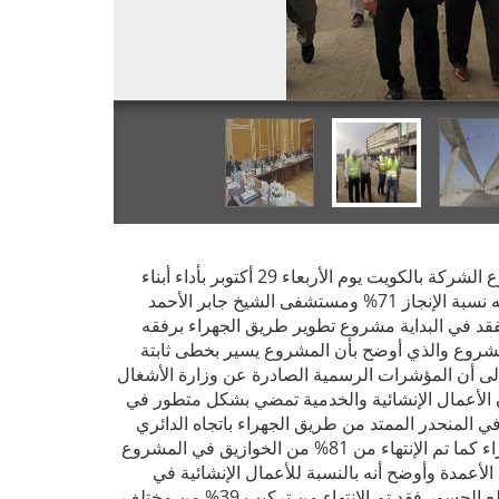
أشاد المهندس محسن صلاح رئيس مجلس الإدارة خلال زيارته لفرع الشركة بالكويت يوم الأربعاء 29 أكتوبر بأداء أبناء
المقاولون العرب بمشروعي تطوير طريق الجهراء والذي بلغت فيه نسبة الإنجاز 71% ومستشفى الشيخ جابر الأحمد
 مجلس الإدارة قد تفقد في البداية مشروع تطوير طريق الجهراء برفقه
شروع والذي أوضح بأن المشروع يسير بخطى ثابتة
وضوعة للتسليم المرحلي نهاية عام 2014 مشيراً إلى أن المؤشرات الرسمية الصادرة عن وزارة الأشغال
 الأعمال الإنشائية والخدمية تمضي بشكل متطور في
 المنحدر الممتد من طريق الجهراء باتجاه الدائري
الرابع والمنحدر الثاني الممتد من الدائري الرابع باتجاه طريق الجهراء كما تم الإنتهاء من 81% من الخوازيق في المشروع
من الأعمدة و69% من تيجان هذه الأعمدة وأوضح أنه بالنسبة للأعمال الإنشائية في
النفق فقد تم استكمال 76% من الخوازيق وفيما يتعلق بتركيب قطع الجسور فقد تم الإنتهاء من تركيب 39% من مختلف