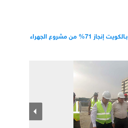
المهندس محسن صلاح يشيد بأداء أبناء الشركة بـالكويت إنجاز 71% من مشروع الجهراء