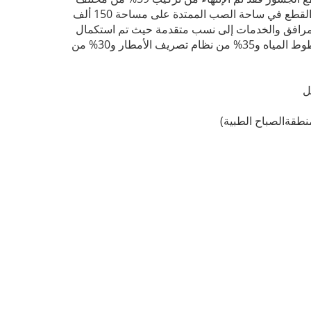
مراحل المشروع باستخدام الونش المعلق كما تم تصنيع 59% من القطع في ساحة الصب الممتدة على مساحة 150 ألف
لمرافق والخدمات إلى نسب متقدمة حيث تم استكمال
96% من خطوط الكهرباء و77% من خطوط الهاتف و75% من خطوط المياه و35% من نظام تصريف الأمطار و30% من