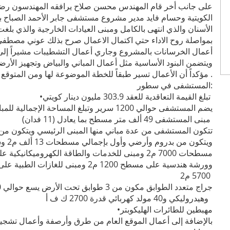
على جانب أخر قام المهندس محسن صلاح يرافقه المهندسون رضا ر
الكويتية وحسام فايد مدير مشروع مستشفى جابر الأحمد الصباح 
بمواصلة روح الاداء حتي اكتمال الاعمال صرح بذلك عوني مصطفى ن
ويتضمن البنود الأساسية مثل أعمال المباني والبياض وتجهيز الأرض
مؤكداً أن الأعمال تسير طبقاً للخطة الموضوعة لها ومن المتوقع الإنتهاء منها نهاية عام 2015 .
المستشفى في سطور:
تبلغ القيمة التعاقدية للعقد 303.9 مليون دينار كويتي
•
مبنى المستشفى 49 ألف متر مسطح بما يعادل (11 فدان)
ويتكو
5700 م2
وهيدروليكي و40 مولد كهربائي قدرة 2700 ك ف أ
مهبطين للطائرات الهليكوبتر
•
بالإضافة إلى أعمال الموقع العام من طرق وأرصفة وأعمال ت