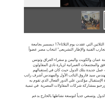
قرّر مجلس وزراء الإسكان والتعمير العرب في ختام أعمال دورته الثلاثين التي عقدت يوم الثلاثاء17 ديسمبر بجامعة
تجارب الفنية والإطار التشريعى" انتخاب مصر عضواً
علي هامش المؤتمر قام وزراء الإسكان بالسعودية والعراق وسلطنة عمان والكويت واليمن و سفراء العراق وتونس
فق والمجتمعات العمرانية لزيارة نادي المقاولون
 عمل جديدة بتلك الدول حيث كان في إستقبالهم
ندس سيد فاروق النائب الأول والمهندس أشرف راتب
الإستقبال مؤكدين علي الدور الفعال الذي تقوم به
حبو بمشاركة شركات المقاولات المصرية في تنمية
لدول ,وتسعي جدياً لتوسعة نشاطها بالخارج بدعم