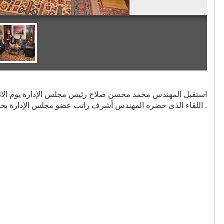
اللقاء الذى حضره المهندس أشرف راتب عضو مجلس الإدارة بحث آفاق عمل جديدة للشركة هناك .