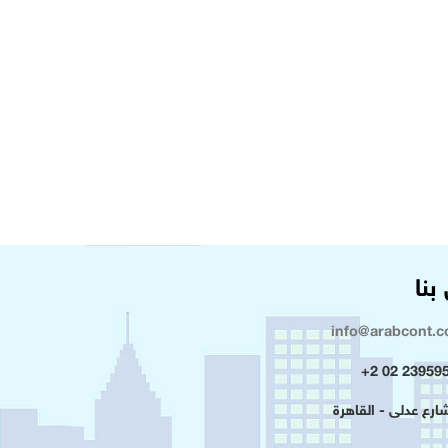
بنا
info@arabcont.
23959500 