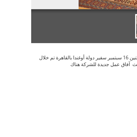
استقبل المهندس محمد محسن صلاح رئيس مجلس الإدارة يوم الاثنين 16 سبتمبر سفير دولة أوغندا بالقاهرة تم خلال