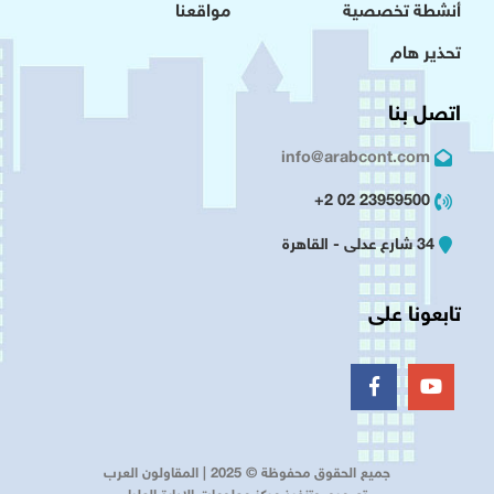
أنشطة تخصصية
مواقعنا
تحذير هام
اتصل بنا
info@arabcont.com
23959500 02 2+
34 شارع عدلى - القاهرة
تابعونا على
جميع الحقوق محفوظة © 2025 | المقاولون العرب