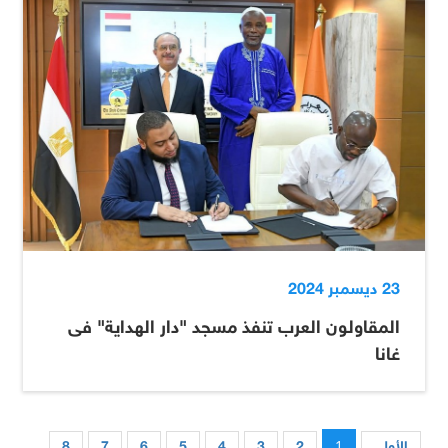
23 ديسمبر 2024
المقاولون العرب تنفذ مسجد "دار الهداية" فى
غانا
1
الأول
2
3
4
5
6
7
8