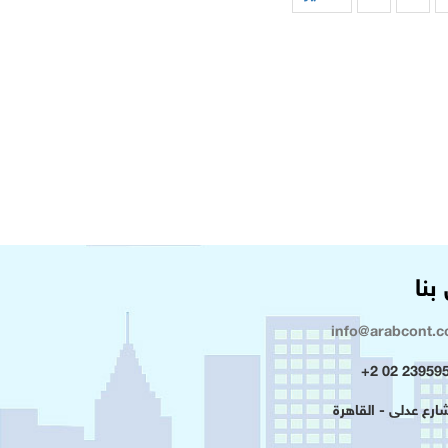
بنا
info@arabcont.
23959500 