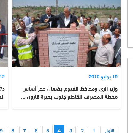
19 يوليو 2010
12 يوليو 010
وزير الرى ومحافظ الفيوم يضعان حجر أساس
د?
محطة المصرف القاطع جنوب بحيرة قارون ...
الح
4
الأول
1
2
3
5
6
7
8
9