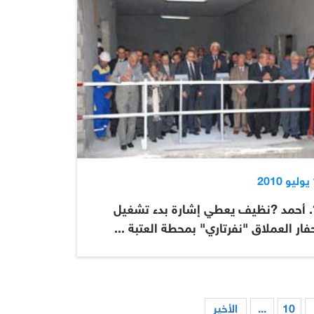
2
. أحمد ?نظيف يعطي إشارة بدء تشغيل
فار العملاق "نفرتاري" بمحطة العتبة ...
10
...
الأخير