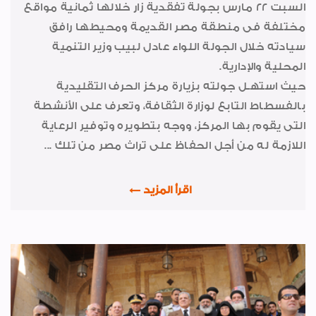
السبت 22 مارس بجولة تفقدية زار خلالها ثمانية مواقع
الإدارة الداخلية
مختلفة فى منطقة مصر القديمة ومحيطها رافق
إعتماد الموازنة العامة للشركة
سيادته خلال الجولة اللواء عادل لبيب وزير التنمية
تعاقدات جديدة
المحلية والإدارية.
حيث استهـل جولته بزيارة مركز الحرف التقليدية
إفتتاحــــات
بالفسطاط التابع لوزارة الثقافة، وتعرف على الأنشطة
لقاءات واجتماعات
التى يقوم بها المركز، ووجه بتطويره وتوفير الرعاية
اللازمة له من أجل الحفاظ على تراث مصر من تلك ...
أخبار متنوعة
أنشطة اجتماعية وثقافية
اقرأ المزيد
مشروعات تحت التنفيذ
ريبورتاج عن معامل الشركة
شكر وتقدير
شهادات جودة ISO
صورة وخبر