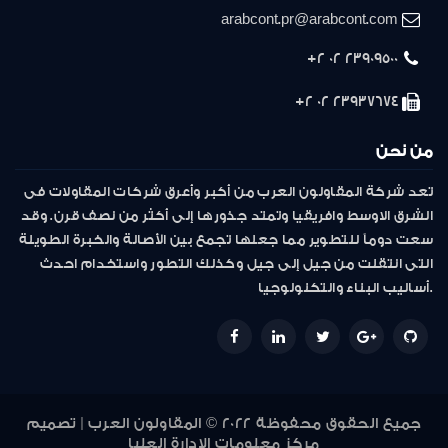
arabcont.pr@arabcont.com
23909500 02 2+
23937674 02 2+
من نحن
تعد شركة المقاولون العرب من أكبر وأعرق شركات المقاولات فى
الشرق الاوسط وافريقيا وتمتد جذورها إلى أكثر من نصف قرن. وقد
سعت دوماً للتطوير مما جعلها تجمع بين الأصالة والخبرة الطويلة
التى انتقلت من جيل إلى جيل وكذلك التطور واستخدام احدث
أساليب البناء والتكنولوجيا.
جميع الحقوق محفوظة 2022 © المقاولون العرب | تصميم
مركز معلومات الإدارة العليا