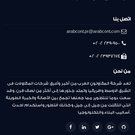
اتصل بنا
arabcont.pr@arabcont.com
23909500 02 2+
23937674 02 2+
من نحن
تعد شركة المقاولون العرب من أكبر وأعرق شركات المقاولات فى
الشرق الاوسط وافريقيا وتمتد جذورها إلى أكثر من نصف قرن. وقد
سعت دوماً للتطوير مما جعلها تجمع بين الأصالة والخبرة الطويلة
التى انتقلت من جيل إلى جيل وكذلك التطور واستخدام احدث
أساليب البناء والتكنولوجيا.