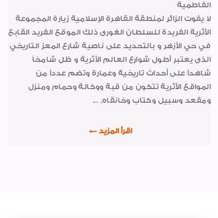
الفاطمية
حوار مع مسئول
لا يفوت الزائر لمنطقة القاهرة الإسلامية زيارة المجموعة
جولات و زيارات
الأثرية الفريدة للسلطان الغورى ذلك الموقع الفريد القابع
في حي الأزهر و بالتحديد على ناصية شارع المعز التاريخي
شهادات جودة ISO
الذى يعتبر أطول شوارع العالم الأثرية و ظل شامخاً
من ذاكرة الشركة
شاهداً على أحداث تاريخية وعمارة وتضم عدداً من
إعلان
المواقع الأثرية تتكون من قبة ووكالة وحمام ومنزل
ومقعد وسبيل وكتاب وخانقاه, ...
موضوعات متنوعة
رياضة
اقرأ المزيد
طبيب الاسرة
خواطر ايمانية
الواحة
اجتماعيات