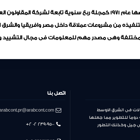
مجلة المقاولون العرب تم ترخيصها عام 1971 كمجلة ربع سنوية تابعة لشر
بتنفيذه من مشروعات عملاقة داخل مصر وافريقيا والشرق
ختلفة وهى مصدر مهم للمعلومات فى مجال التشييد وال
اتصل بنا
لات فى الشرق الاوسط
arabcont.pr@arabcont.com
دوماً للتطوير مما جعلها
23909500 02 2+
لى جيل وكذلك التطور