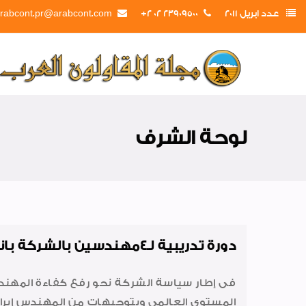
عدد ابريل 2011
23909500 02 2+
rabcont.pr@arabcont.com
لوحة الشرف
دورة تدريبية لـ4مهندسين بالشركة بانجلترا
فى إطار سياسة الشركة نحو رفع كفاءة المهن
المستوى العالمى وبتوجيهات من المهندس إب