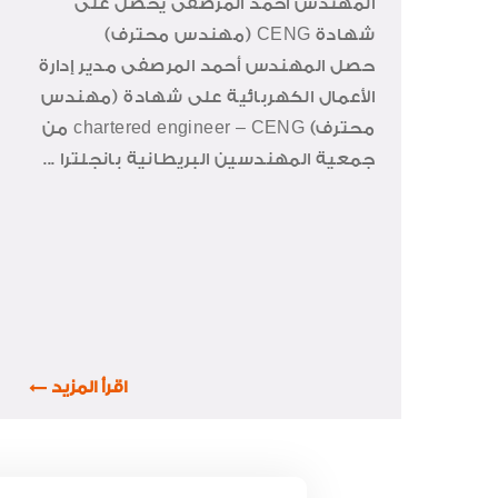
المهندس أحمد المرصفى يحصل على
شهادة CENG (مهندس محترف)
حصل المهندس أحمد المرصفى مدير إدارة
الأعمال الكهربائية على شهادة (مهندس
محترف) chartered engineer – CENG من
جمعية المهندسين البريطانية بانجلترا ...
اقرأ المزيد