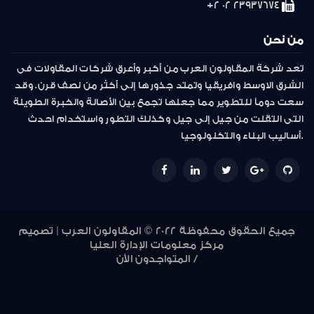
23937674 02 2+
من نحن
تعد شركة المقاولون العرب من أكبر وأعرق شركات المقاولات فى
الشرق الاوسط وافريقيا وتمتد جذورها إلى أكثر من نصف قرن. وقد
سعت دوماً للتطوير مما جعلها تجمع بين الأصالة والخبرة الطويلة
التى انتقلت من جيل إلى جيل وكذلك التطور واستخدام احدث
أساليب البناء والتكنولوجيا.
جميع الحقوق محفوظة 2022 © المقاولون العرب | تصميم
مركز معلومات الإدارة العليا
المتواجدون الأن /
948
947
946
945
944
943
942
941
940
939
938
937
936
935
934
933
932
931
930
929
928
927
926
925
924
923
922
921
920
919
918
917
916
915
914
913
912
911
910
907
906
905
902
901
900