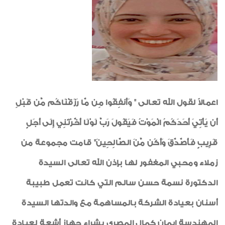
أخبار من هنا وهناك
السلامة والصحة المهنية
صور من العدد
رياضة
خواطر ايمانية
اعمالاً لقول الله تعالى " وَأَنفِقُوا مِن مَّا رَزَقْنَاكُم مِّن قَبْلِ
الواحة
أَن يَأْتِيَ أَحَدَكُمُ الْمَوْتُ فَيَقُولَ رَبِّ لَوْلَا أَخَّرْتَنِي إِلَى أَجَلٍ
قَرِيبٍ فَأَصَّدَّقَ وَأَكُن مِّنَ الصَّالِحِينَ" قامت مجموعة من
زملاء ومحبي المغفور لها بإذن الله تعالى السيدة
الدكتورة نسمة حسن سالم التي كانت تعمل طبيبة
أسنان بعيادة الشركة بالمساهمة مع والدتها السيدة
المهندسة إيمان كمال المصرى بشراء جهاز أشعة لعيادة