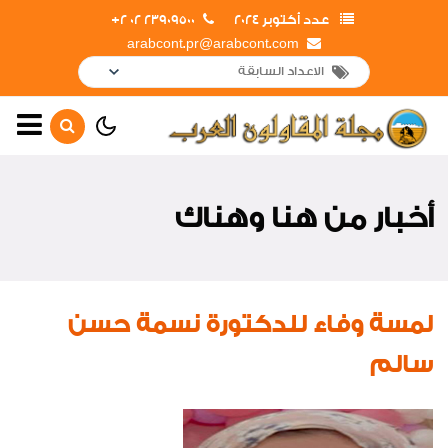
عدد أكتوبر 2024
23909500 02 2+
arabcont.pr@arabcont.com
أخبار رئيسية
جولات وزيارات
أخبار من هنا وهناك
أهم الأخبار
تعاقدات جديدة
لقاءات واجتماعات
لمسة وفاء للدكتورة نسمة حسن
افتتاحات
سالم
تهانى
أخبار متنوعة