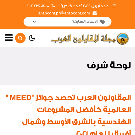
عدد أبريل 2022 "عدد خاص"
23909500 02 2+
arabcont.pr@arabcont.com
أخبار رئيسية
أهم الأخبار
لوحة شرف
جولات وزيارات
لقاءات واجتماعات
افتتاحات
المقاولون العرب تحصد جوائز "MEED "
أعمال جديدة
العالمية كأفضل المشروعات
لوحة شرف
الهندسية بالشرق الأوسط وشمال
اخبار متنوعة
أفريقيا لعام 2021