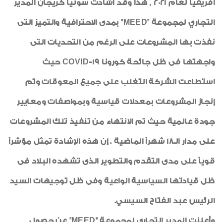
أفريقيا لعام 2021 , هذا وقد أشادت سونيا كريجان المدير
التجاري لمجموعة "MEED" بمدى الاحترافية والتميز التى
نفذت بها المشروعات على الرغم من التحديات التى
واجهتها فى ظل جائحة كورونا COVID-19 حيث
استطاعت الشركة التغلب على جميع المعوقات وتم
إنجاز المشروعات بمعدلات قياسية وبمواصفات ومعايير
جودة عالمية حيث تم الانتهاء من تنفيذ تلك المشروعات
على مدار الـ18 شهراً الماضية . إن هذه الإشادة تمثل مؤشراً
قوياً على مدى التقدم والتطوير الذى تشهده البلاد فى
ظل قيادتها السياسية الواعية وفى ظل توجيهات السيد
الرئيس عبد الفتاح السيسي.
وأعلنت المدير التجاري لمجموعة "MEED" عن حصول