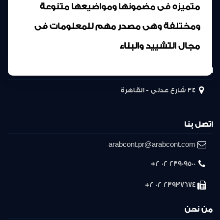
متميزه فى مضمونها ومواضيعها متنوعة
ومختلفة وهى مصدر مهم للمعلومات فى
مجال التشييد والبناء
المركز الرئيسى
34 شارع عدلى - القاهرة
اتصل بنا
arabcont.pr@arabcont.com
23909500 02 2+
23937674 02 2+
من نحن