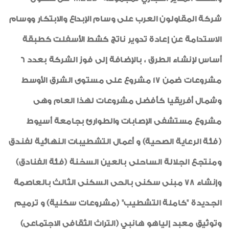
شركة المقاولون العرب على وسام الإبداع والابتكار ووسام
الاستدامة عن إعادة تدوير ناتج كشط الأسفلت كطبقة
أساس لإنشاء الطرق ، بالإضافة إلى فوز الشركة بعدد 6
مشروعات ضمن 17 مشروع على مستوى الشرق الأوسط
وشمال أفريقيا كأفضل مشروعات لهذا العام وهى
مشروع مستشفى الإصابات والطوارئ بجامعة أسيوط
(فئة الرعاية الصحية) و أعمال التشطيبات النهائية لفندق
ومنتجع الجلالة الساحلى بالعين السخنة (فئة الفنادق)
وإنشاء 78 مبنى سكنى بالحى السكنى الثالث بالعاصمة
الجديدة "كاملة التشطيب" (مشروعات سكنية) و ترميم
وتوثيق معبد إلياهو هانبي (التراث الثقافى الاجتماعى)