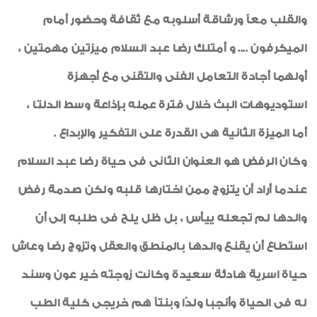
والقلب معاً ورشاقة أسلوبه مع ثقافة وحضور أمام
الميكرفون .... و أمتلك رضا عبد السلام ميزتين مهمتين ،
أولهما أجادة التعامل الفنى والتقنى مع أجهزة
استوديوهات البث خلال فترة عمله بإذاعة وسط الدلتا ،
أما الميزة الثانية هى القدرة على التفكير والإبداع .
وكان الرفض هو العنوان الثانى فى حياة رضا عبد السلام
عندما أراد أن يتزوج ممن اختارها قلبه ولكن صدمة رفض
والدها لم تجعله ييأس ، بل ظل يلح فى طلبه إلى أن
استطاع أن يقنع والدها بالمنطق والعقل وتزوج رضا وعاش
حياة اسرية هادئة سعيدة وكانت زوجته خير عون وسند
له فى الحياة وأنجبا ولدًا وبنتاً هم خريجى كلية الطب