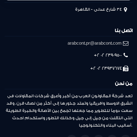
34 شارع عدلى - القاهرة
اتصل بنا
arabcont.pr@arabcont.com
23909500 02 2+
23937674 02 2+
من نحن
تعد شركة المقاولون العرب من أكبر وأعرق شركات المقاولات فى
الشرق الاوسط وافريقيا وتمتد جذورها إلى أكثر من نصف قرن. وقد
سعت دوماً للتطوير مما جعلها تجمع بين الأصالة والخبرة الطويلة
التى انتقلت من جيل إلى جيل وكذلك التطور واستخدام احدث
أساليب البناء والتكنولوجيا.