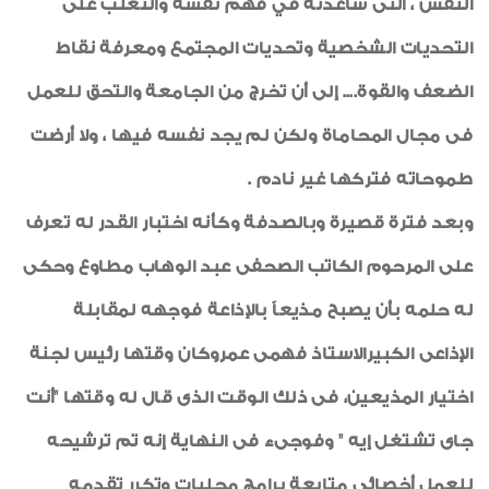
النفس ، التى ساعدته في فهم نفسه والتغلب على
التحديات الشخصية وتحديات المجتمع ومعرفة نقاط
الضعف والقوة.... إلى أن تخرج من الجامعة والتحق للعمل
فى مجال المحاماة ولكن لم يجد نفسه فيها ، ولا أرضت
طموحاته فتركها غير نادم .
وبعد فترة قصيرة وبالصدفة وكأنه اختبار القدر له تعرف
على المرحوم الكاتب الصحفى عبد الوهاب مطاوع وحكى
له حلمه بأن يصبح مذيعاً بالإذاعة فوجهه لمقابلة
الإذاعى الكبيرالاستاذ فهمى عمروكان وقتها رئيس لجنة
اختيار المذيعين، فى ذلك الوقت الذى قال له وقتها "أنت
جاى تشتغل إيه " وفوجىء فى النهاية إنه تم ترشيحه
للعمل أخصائى متابعة برامج محليات وتكرر تقدمه