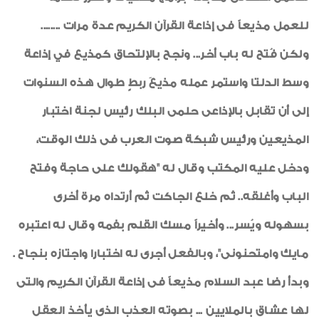
للعمل مذيعاً فى إذاعة القرآن الكريم عدة مرات ........
ولكن فُتح له باب أخر... ونجح بالإلتحاق كمذيع في إذاعة
وسط الدلتا واستمر عمله مذيعَ ربطٍ طوال هذه السنوات
إلى أن تقابل بالإذاعى حلمى البلك رئيس لجنة اختبار
المذيعين ورئيس شبكة صوت العرب فى ذلك الوقت،
ودخل عليه المكتب وقال له "هقولك على حاجة وفتح
الباب وأغلقه.. ثم خلع الجاكت ثم أرتداه مرة أخرى
بسهوله ويُسر... وأخيراً مسك القلم بفمه وقال له اعتبره
مايك وامتحنونى"، وبالفعل أجرى له اختبارا واجتازه بنجاح .
وبدأ رضا عبد السلام مذيعاً فى إذاعة القرآن الكريم والتى
لها عشاق بالملايين ... بصوته العذب الذى يأخذ العقل