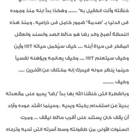
خلقته وأنت الكفيل به" ......... وهكذا بدأ ابنه منذ وجوده
فى الدنيا بـ "صدمة" ضمور كامل فى ذراعيه ، ومنذ هذه
اللحظة أصبح والد رضا هو حائط الصد والسند والعقل
المفكر فى حياة أبنه ..... كيف سيٌكمل حياته ؟!!!! وأين
وكيف سيتعلم ؟!!!! ..... وكيف يعالجه ويؤهله نفسياً
حينما ينظر حوله فيدرك إنه مختلف عن الأخرين ......
وكيف ...........
وبالفطرة التى خلقنا الله بها بدأ "رضا" يحبو على مقعدته
بديلاً عن استخدام ركبته ويديه ، وحينما اشتد عوده وأراد
أن يقف كان يستند على أقرب حائط ليقف .... ومرت
السنوات الأولى من طفولته وسط أسرته التى تحبه وترعاه