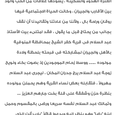
الفترة الهدوء والسكينة ، يسودها علاقات من الحب والود
اخبار من هنا وهناك
بين الأقارب والجيران ، وكانت الحياة الاجتماعية فيها
السلامة والصحة المهنية
روقان وراحة بال ، ولأننا من عادتنا وتقاليدنا أن نقف
رياضة
بجانب من يحتاج قبل ما يقول ، فقد امتلىء بيت الأستاذ
خواطر إيمانية
عبد السلام فى قرية كفر الشيخ بمحافظة المنوفية
الواحة
بالأهل والجيران لمشاركته فى فرحته بلحظة ولادة
صور من العدد
مولوده ........ ووسط زحام الموجودين إذ بصوت بكاء ونويح
زوجة عبد السلام يرج جدران المكان ، ليجرى عبد السلام
مهرولاً ، فتقابله بعض نساء القرية وهم يحملن مولوده
بنظرة حزن وشفقة على قلة بخت جارهم العزيز ....
وتمالك عبد السلام نفسه سريعا ورضى بالمقسوم وحمل
ابنه "رضا" وهو ينظر إليه ويدعوا قائلاً "يارب أنت الذي