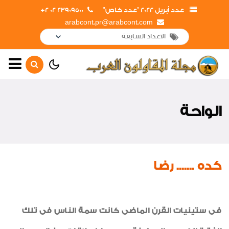
عدد أبريل 2022 "عدد خاص"
23909500 02 2+
arabcont.pr@arabcont.com
أخبار رئيسية
أهم الأخبار
الواحة
جولات وزيارات
لقاءات واجتماعات
افتتاحات
كده ....... رضا
أعمال جديدة
لوحة شرف
فى ستينيات القرن الماضى كانت سمة الناس فى تلك
اخبار متنوعة