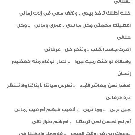
بستانى
اخبار من هنا وهناك
كنت أظنك تأخذ بيدى .. وتقف معى فى زلات زمانى
السلامة والصحة المهنية
اعطيتك مهجتى وكل ما لدى .. عمرى ومالى .. وكل
رياضة
حنانى
خواطر إيمانية
اصرت جاحد القلب .. وتنكر كل عرفانى
الواحة
واسفاه لو كنت ربيت جروا .. لصار الوفاء منه كعظيم
صور من العدد
إنسان
هكذا نحن معاشر الأباء .. نكرس حياتنا لأبنائنا ولا ننتظر
ذرة عرفانى
جيل تربى .. وما تربى .. ألعيب فيهم أم عيب زمانى
أم لم نحسن نحن تربيتنا .. ام هم طراز تانى
ندعوك ربى فى وقت السحر .. فارحمنا وادخلنا فى