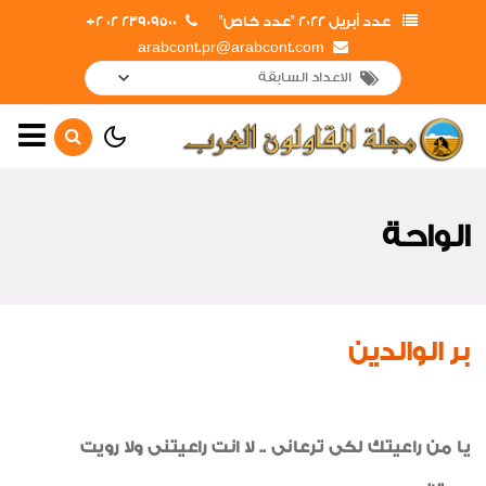
عدد أبريل 2022 "عدد خاص"
23909500 02 2+
arabcont.pr@arabcont.com
أخبار رئيسية
أهم الأخبار
الواحة
جولات وزيارات
لقاءات واجتماعات
افتتاحات
بر الوالدين
أعمال جديدة
لوحة شرف
يا من راعيتك لكى ترعانى .. لا انت راعيتنى ولا رويت
اخبار متنوعة