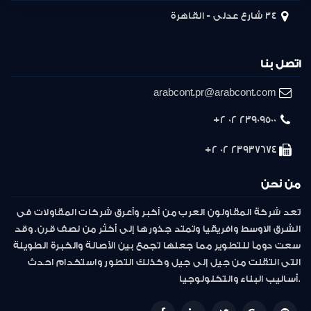
34 شارع عدلى - القاهرة
اتصل بنا
arabcont.pr@arabcont.com
23909500 02 2+
23937674 02 2+
من نحن
تعد شركة المقاولون العرب من أكبر وأعرق شركات المقاولات فى
الشرق الاوسط وافريقيا وتمتد جذورها إلى أكثر من نصف قرن. وقد
سعت دوماً للتطوير مما جعلها تجمع بين الأصالة والخبرة الطويلة
التى انتقلت من جيل إلى جيل وكذلك التطور واستخدام احدث
أساليب البناء والتكنولوجيا.