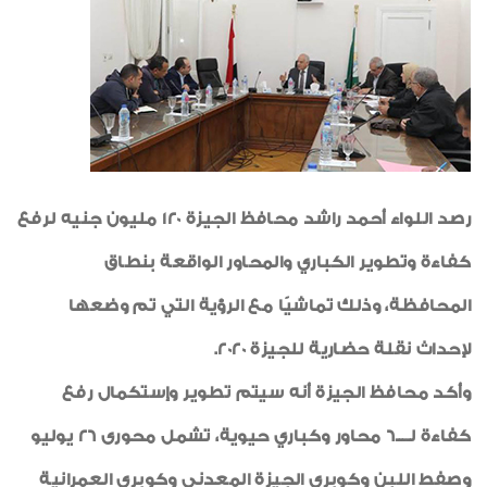
شهادات الأيزو
صور من العدد
رياضة
خواطر إيمانية
الواحة
رصد اللواء أحمد راشد محافظ الجيزة 120 مليون جنيه لرفع
كفاءة وتطوير الكباري والمحاور الواقعة بنطاق
المحافظة، وذلك تماشيًا مع الرؤية التي تم وضعها
لإحداث نقلة حضارية للجيزة 2020.
وأكد محافظ الجيزة أنه سيتم تطوير وإستكمال رفع
كفاءة لــــ6 محاور وكباري حيوية، تشمل محورى 26 يوليو
وصفط اللبن وكوبري الجيزة المعدني وكوبري العمرانية