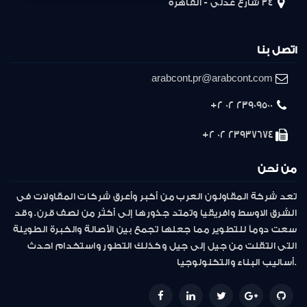
34 شارع عدلى - القاهرة
اتصل بنا
arabcont.pr@arabcont.com
23909500 02 2+
23937674 02 2+
من نحن
تعد شركة المقاولون العرب من أكبر وأعرق شركات المقاولات فى
الشرق الاوسط وافريقيا وتمتد جذورها إلى أكثر من نصف قرن. وقد
سعت دوماً للتطوير مما جعلها تجمع بين الأصالة والخبرة الطويلة
التى انتقلت من جيل إلى جيل وكذلك التطور واستخدام احدث
أساليب البناء والتكنولوجيا.