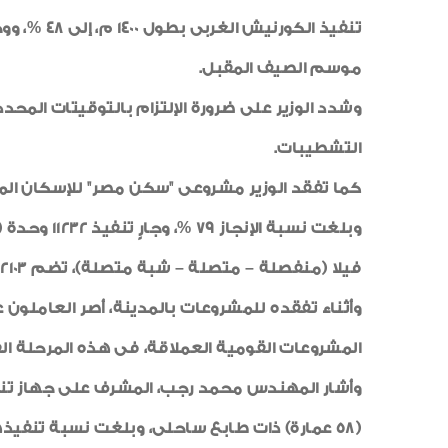
تنفيذ الك
موسم الصيف المقبل.
وشدد الوزير على ضرورة الإلتزام بالتوقيتات المح
التشطيبات.
كما تفقد الوزير مشروعى "سكن مصر" للإسكان الم
وبلغت نسبة الإنجاز 79 %، وجارٍ تنفيذ 11232 وحدة (468 عمارة) بـ"
فيلا (منفصلة – متصلة – شبة متصلة)، تضم 2103 وحدات، وبلغت نسبة التنفيذ 17 %.
وأثناء تفقده للمشروعات بالمدينة، أصر العاملون 
المشروعات القومية العملاقة، فى هذه المرحلة ال