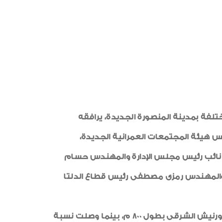
شهادات الأيزو
رياضة
خواطر إيمانية
الواحة
لعمرانية يوم السبت 11 مايو بتفقد المشروعات المختلفة بمدينة المنصورة الجديدة، يرافقه
 هيئة المجتمعات العمرانية الجديدة،
نائب رئيس مجلس الإدارة والمهندس حسام
 والمهندس رمزى مصطفى رئيس قطاع الدلتا
وبدأ الدكتور عاصم الجزار، زيارته بتفقد منطقة الكورنيش المطل على البحر المتوسط، حيث يجرى الانتهاء من الكورنيش الشرقى بطول 800 م، بينما وصلت نسبة