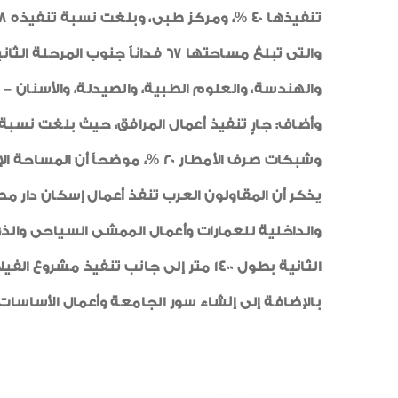
والهندسة، والعلوم الطبية، والصيدلة، والأسنان 
وشبكات صرف الأمطار 20 %، موضحاً أن المساحة الإجمالية للمدينة 6270 فداناً، وتبلغ مساحة المرحلة الأولى الجارى تنفيذ المشروعات بها حالياً 2063 فداناً.
بالإضافة إلى إنشاء سور الجامعة وأعمال الأساسات.