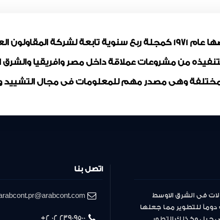
مجلة المقاولون العرب تم ترخيصها عام 1971 كمجلة ربع سنوية تابعة لشر
بتنفيذه من مشروعات عملاقة داخل مصر وافريقيا والشرق
ختلفة وهى مصدر مهم للمعلومات فى مجال التشييد وال
اتصل بنا
لات فى الشرق الاوسط
arabcont.pr@arabcont.com
دوماً للتطوير مما جعلها
23909500 02 2+
لى جيل وكذلك التطور