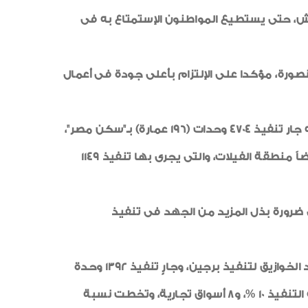
ال الزراعة بالكورنيش، حتى يستطيع المواطنون الإستمتاع به فى
نصورة، مؤكدا على الإلتزام بأعلى جودة فى أعمال
" للإسكان الفاخر، حيث أوضح رئيس الجهاز أنه جار تنفيذ 4704 وحدات (196 عمارة) بـ"سكن مصر"،
"، وبلغت نسبة الإنجاز 55 %، كما تفقد أيضاً منطقة الفيلات، والتى يجرى بها تنفيذ 1149
 ضرورة بذل المزيد من الجهد فى تنفيذ
وأشار المهندس محمد رجب، المشرف على جهاز تنمية مدينة المنصورة الجديدة، إلى أنه تم عمل الجسات واعتماد الخوازيق لتنفيذ برجين، وجارٍ تنفيذ 1392 وحدة
(58 عمارة) ذات طابع ساحلى، وبلغت نسبة تنفيذها 17 %، وجارٍ تنفيذ مدرستين للتعليم الأساسى، وبلغت نسبة التنفيذ 10 %، و8 أسواق تجارية، وتخطت نسبة