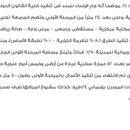
تنفيذها 40 %، ومركز طبى، وبلغت نسبة تنفيذه 18 %، موضحاً أنه جارٍ الإعداد للبدء فى تن
والتى تبلغ مساحتها 67 فداناً جنوب المرحلة الثانية، وعلى بعد 240 متراً من المرح
– مكتبة مركزية – مستشفى جامعى – مبنى إدارة – صالة رياضي
يذكر أن المقاولون العرب تنفذ أعمال إسكان دار مصر لعدد 52 عمارة سكنية عبارة عن
والداخلية للعما
الثانية بطول 1400 متر إلى جانب تنفيذ مشروع الفيلات المودرن بإجمال