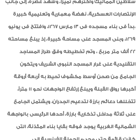
سلاطين المماليك وأكثرهم تميزاً، وشهد عصره، إلى جانب
الإنتصارات العسكرية، نهضة معمارية وتعليمية كبيرة
،بدأ فى بناء مسجده فى 13 مارس 1267، وافتتح فى يونيو
1269، وبنى المسجد على مساحة كبيرة، إذ يبلغ مساحته
22 ألف متر مربع ، وتم تخطيطه وفق طراز المساجد
التقليدية على غرار المسجد النبوى الشريف ويتكون
الجامع من صحن أوسط مكشوف تحيط به أربعة أروقة
أكبرها رواق القبلة ويبلغ إرتفاع الواجهات نحو 11 متراً،
تتخللها دعائم بارزة لتدعيم الجدران، ويشتمل الجامع
على ثلاثة مداخل تذكارية بارزة، أحدها الرئيسى بالواجهة
الشمالية الغربية يوجد فوقه بقايا بناء المئذنة، التى
كانت قائمة حتى مجيء الحملة الفرنسية إلى