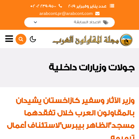
عدد يناير وفبراير 2019
23909500 02 2+
arabcont.pr@arabcont.com
الصفحة الرئيسية
أهم الأخبار
جولات وزيارات داخلية
لوحة شرف
جولات وزيارات داخلية
جولات وزيارات خارجية
وزير الآثار وسفير كازاخستان يشيدان
لقاءات واجتماعات
بالمقاولون العرب خلال تفقدهما
افتتاحات
مسجد"الظاهر بيبرس"لاستئناف أعمال
اخبار متنوعة
ترميمه