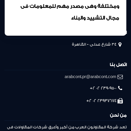
ومختلفة وهى مصدر مهم للمعلومات فى
مجال التشييد والبناء
المركز الرئيسى
34 شارع عدلى - القاهرة
اتصل بنا
arabcont.pr@arabcont.com
23909500 02 2+
23937674 02 2+
من نحن
تعد شركة المقاولون العرب من أكبر وأعرق شركات المقاولات فى