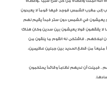
نيا أعطاه الله الملك وأعطاه من كل شئ سببا ..وأعطاه
رياضة
ب إلى مغرب الشمس فوجد فيها قوماً لا يعبدون
خواطر إيمانية
قوم يعيشون في الشمس دون ستر فبدأ يقيم لهم
الواحة
ا لا يفقهون قولا يعيشون بين سدين وكان هناك
املاكهم . فاشتكى له القوم ما يلقون من
ً منيعاً من قطع الحديد بين جبلين عظيمين،
. فبينت أن لديهم نظاماً وقائداً يحتكمون
ادها.