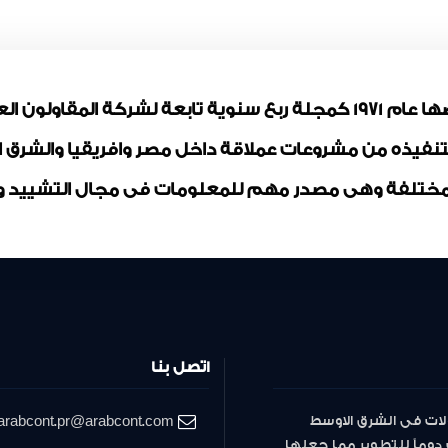
مجلة المقاولون العرب تم ترخيصها عام 1971 كمجلة ربع سنوية تابعة لشر
بتنفيذه من مشروعات عملاقة داخل مصر وافريقيا والشرق
ختلفة وهى مصدر مهم للمعلومات فى مجال التشييد وال
اتصل بنا
لات فى الشرق الاوسط
arabcont.pr@arabcont.com
دوماً للتطوير مما جعلها