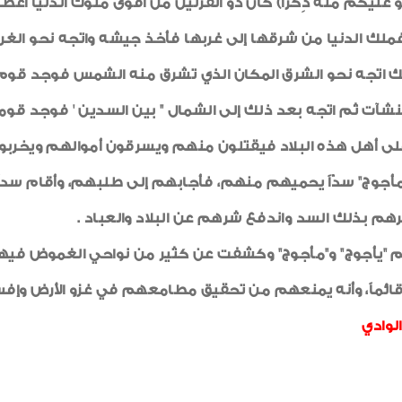
َأَتْلُو عَلَيْكُم مِّنْهُ ذِكْرًا) كان ذو القرنين من أقوى ملوك الد
ملك الدنيا من شرقها إلى غربها فأخذ جيشه واتجه نحو الغر
د ذلك اتجه نحو الشرق المكان الذي تشرق منه الشمس فوجد 
ت ثم اتجه بعد ذلك إلى الشمال " بين السدين ' فوجد قوم
أهل هذه البلاد فيقتلون منهم ويسرقون أموالهم ويخربون 
مأجوج" سدّاً يحميهم منهم، فأجابهم إلى طلبهم، وأقام سدا
رهم بذلك السد واندفع شرهم عن البلاد والعباد .
لم "يأجوج" و"مأجوج" وكشفت عن كثير من نواحي الغموض فيهم 
ل قائماً، وأنه يمنعهم من تحقيق مطامعهم في غزو الأرض وإفس
لوادي