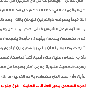
قال تعالى (وَيَسْأَلُونَكَ عَن ذِي الْقَرْنَيْنِ قُلْ س
كل المقومات التي تجعله يحكم كل هذا العالم ف
الله فبدأ يدعوهم ذوالقرنين للإيمان بالله بع
ما يسترهم عن الشمس فبنى لهم المساكن والمنشآ
قوم مفسدون يسمون بيأجوج ومأجوج يهجمون على 
شرهم، وطلبوا منه أن يبني بينهم وبين "يأجوج و
وأذاب النحاس عليه، حتى أصبح أشدّ تماسكاً، فحص
رسمت الأحاديث النبوية ملامح أكثر وضوحاً عن عا
لرأيه، وأن السد الذي حصرهم به ذو القرنين ما زا
أحمد السعدي مدير العلاقات العامة – فرع جنوب ا