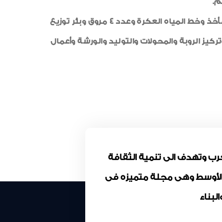
م.
جدير بالذكر أن المحطة أقيمت على مساحة 16 فدانًا، وتعمل بطاقة 86 ألف متر مكعب في اليوم وتتكون من المأخذ وخط المياه العكرة وعدد 4 مروق وبئر توزيع
مياه المرشحة وتركيز الروبة والمحولات والتوليد والورشة وأعمال
كة المقاولون العرب وتهدف الى تنمية الثقافة
 الأوسط وهى مجلة متميزه فى
بناء