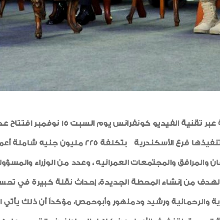
شهد الرئيس عبدالفتاح السيسي رئيس الجمهو
تنقية مياه الشرب بمركز المحمودية ، والتي قام بتنف
والمرافق والمجتمعات العمرانيه ، وعدد من الوزراء والمسؤولي
 الهدف من إنشاء المحطة الجديدة، إحداث نقلة كبيرة في ت
في 5 مراكز وهي المحمودية والرحمانية ورشيد ودمنهور وأبوحمص، مؤكداً أ