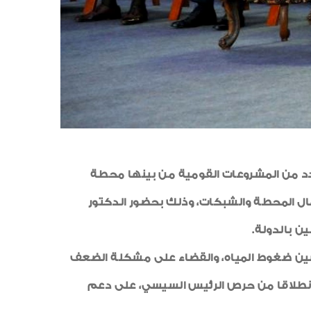
رية عبر تقنية الفيديو كونفرانس يوم السبت 15 نوفمبر افتتاح عدد من المشروعات القومية من بينها محطة
يذها فرع الأسكندرية بتكلفة 225 مليون جنيه شاملة أعمال المحطة والشبكات، وذلك بحضور الدكتور
ن بالدولة.
حسين ضغوط المياه، والقضاء على مشكلة الضعف
ن ذلك يأتي انطلاقا من حرص الرئيس السيسي، على دعم