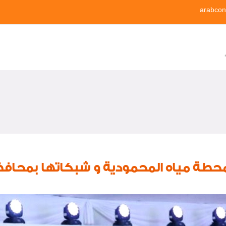
arabcon
طة مياه المحمودية و شبكاتها بمحافظة