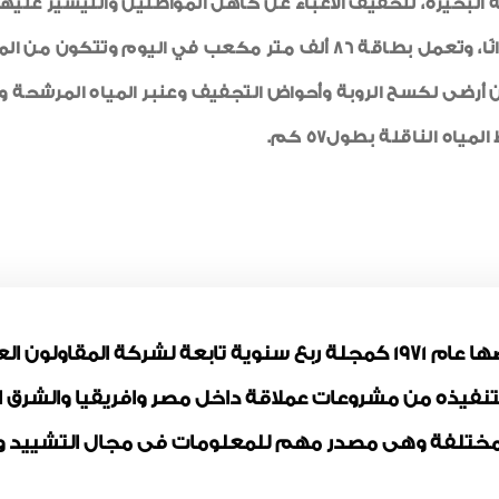
لبحيرة، لتخفيف الأعباء عن كاهل المواطنين والتيسير عليه
المرشحات ويحتوى على 10 مرشحات و 2 خزان أرضى لكسح الروبة وأحواض التجفيف وعنبر ال
اه الناقلة بطول57 كم.
مجلة المقاولون العرب تم ترخيصها عام 1971 كمجلة ربع سنوية تابعة لشر
بتنفيذه من مشروعات عملاقة داخل مصر وافريقيا والشرق
ختلفة وهى مصدر مهم للمعلومات فى مجال التشييد وال