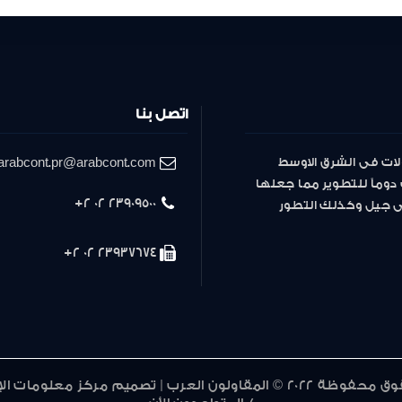
اتصل بنا
لات فى الشرق الاوسط
arabcont.pr@arabcont.com
دوماً للتطوير مما جعلها
23909500 02 2+
لى جيل وكذلك التطور
23937674 02 2+
ون العرب | تصميم مركز معلومات الإدارة العليا