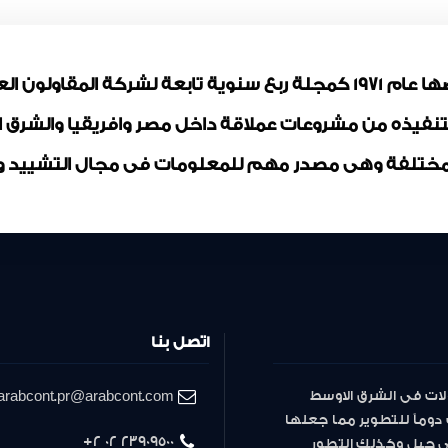
مجلة المقاولون العرب تم ترخيصها عام 1971 كمجلة ربع سنوية تابعة لشر
بتنفيذه من مشروعات عملاقة داخل مصر وافريقيا والشرق
ختلفة وهى مصدر مهم للمعلومات فى مجال التشييد وال
اتصل بنا
لات فى الشرق الاوسط
arabcont.pr@arabcont.com
دوماً للتطوير مما جعلها
23909500 02 2+
لى جيل وكذلك التطور