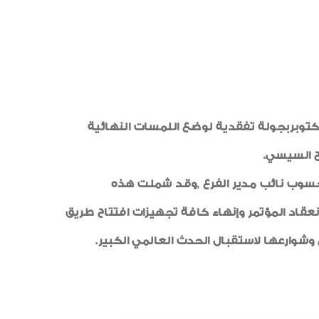
أخبار متنوعة
شكر وتقدير
أخبار من هنا وهناك
لوحة شرف
شهادات الجودة
اللواء خالد فودة محافظ جنوب سيناء يرافقه المهندس محسن صلاح رئيس مجلس الإدارة يوم الاربعاء 18 أكتوبربجولة تفقدية لوضع اللمسات النهائية
صور من العدد
اح السيسي.
خواطر ايمانية
محسوب نائب مدير الفرع ,وقد شملت هذه
رياضة
عقاد المؤتمر وإنهاء كافة تجهيزات افتتاح طريق
طبية
شوارعها لاستقبال الحدث العالمي الكبير.
الواحة