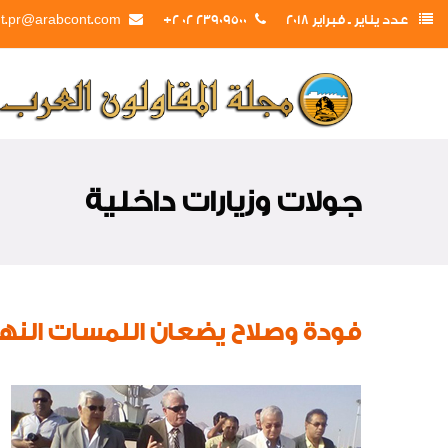
عدد يناير ـ فبراير 2018
23909500 02 2+
t.pr@arabcont.com
جولات وزيارات داخلية
فودة وصلاح يضعان اللمسات النها