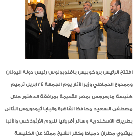
أخبار متنوعة
شكر وتقدير
إعلان
العامل المثالى
رياضة
طبيب الأسرة
افتتح الرئيس بروكوبيس بافلوبولوس رئيس دولة اليونان
خواطر إيمانية
وممدوح الدماطي وزير الأثار يوم الجمعة 24 ابريل ترميم
الواحة
كنيسة مارجرجس بمصر القديمة بمرافقة الدكتور جلال
مصطفى السعيد محافظ القاهرة والبابا ثيودوروس الثانى
بطريرك الأسكندرية وسائر أفريقيا للروم الأرثوذكس والأنبا
بيشوي مطران دمياط وكفر الشيخ ممثلاً عن الكنيسة