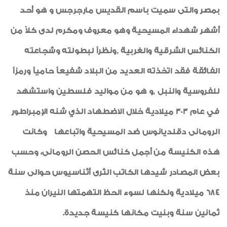
بمصر والتى سميت باسم القديس مارجرجس و هو أحد
أشهر شهداء المسيحية وهو معروف ومكرم لدى كلاً من
الكنائس الشرقية والغربية ,ونظراً لبطولته وشجاعته
الفائقة فقد اتخذته العديد من البلاد شفيعاً حامياً ورمزاً
للفروسية والنبل ,و هو من مواليد فلسطين واستشهد
في عام 303 ميلادية خلال الاضطهاد الذي شنه الإمبراطور
الرومانى دقلديانوس ضد المسيحية واتباعها وكانت
هذه الكنيسة من أجمل كنائس الحصن الرومانى، وحسب
بعض المصادر شيدها الكاتب الثرى أثناسيوس حوالى سنة
684 ميلادية ولكنها لسوء الحظ التهمتها النيران منذ
ثمانين سنة وبنيت مكانها كنيسة جديدة.