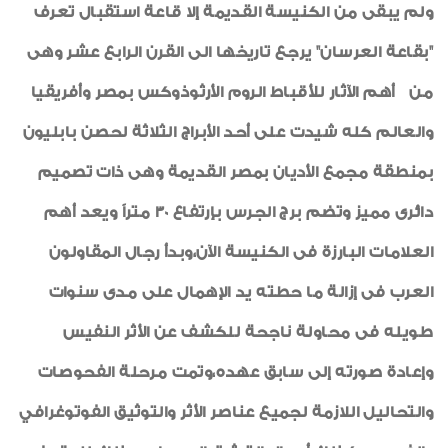
ولم يبقى من الكنيسة القديمة إلا قاعة استقبال تعرف
"بقاعة العرسان" يرجع تاريخها الى القرن الرابع عشر وهى
من أهم الآثار للأقباط الروم الأرثوذوكس بمصر وأفريقيا
والعالم كله شيدت على أحد الأبراج الثلاثة لحصن بابليون
بمنطقة مجمع الأديان بمصر القديمة وهى ذات تصميم
دائرى مميز وتضم برج الجرس بإرتفاع 30 متراً ويعد أهم
العلامات البارزة فى الكنيسة الآن،وبدأ رجال المقاولون
العرب فى إزالة ما حطته يد الإهمال على مدى سنوات
طويله فى محاولة ناجحة للكشف عن الأثر النفيس
وإعادة صورته إلى سابق عهده،وتمت مرحلة الفحوصات
والتحاليل اللازمة لجميع عناصر الأثر والتوثيق الفوتوغرافي