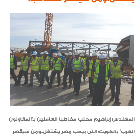
شكر وتقدير
موضوعات متنوعة
ايمانيات
رياضة
طبيب الاسرة
الواحة
ريبورتاج غينيا الاستوائية
ريبورتاج عن مديرية أمن
الدقهلية
المهندس إبراهيم محلب مخاطبا العاملين بـ"المقاولون
العرب" بالكويت: اللى بيحب مصر يشتغل..ومن سيقصر