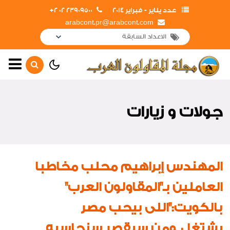
عدد يناير - فبراير 2014
23909500 02 2+
arabcont.pr@arabcont.com
الصفحة الرئيسية
إفتتاحــــات
جولات و زيارات
انجازات الشركة
أخبار متنوعة
شهادات جودة ISO
المهندس إبراهيم محلب مخاطبا
تعاقدات جديدة
العاملين بـ"المقاولون العرب"
حصاد العام
بالكويت:"اللى بيحب مصر
جولات و زيارات
يشتغل..ومن سيقصر سنحاسبه