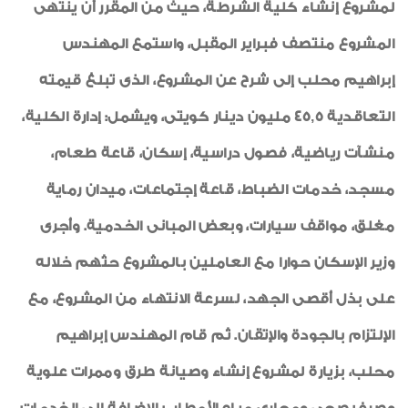
لمشروع إنشاء كلية الشرطة، حيث من المقرر أن ينتهى
المشروع منتصف فبراير المقبل، واستمع المهندس
إبراهيم محلب إلى شرح عن المشروع، الذى تبلغ قيمته
التعاقدية 45,5 مليون دينار كويتى، ويشمل: إدارة الكلية،
منشآت رياضية، فصول دراسية، إسكان، قاعة طعام،
مسجد، خدمات الضباط، قاعة إجتماعات، ميدان رماية
مغلق، مواقف سيارات، وبعض المبانى الخدمية. وأجرى
وزير الإسكان حوارا مع العاملين بالمشروع حثهم خلاله
على بذل أقصى الجهد، لسرعة الانتهاء من المشروع، مع
الإلتزام بالجودة والإتقان. ثم قام المهندس إبراهيم
محلب، بزيارة لمشروع إنشاء وصيانة طرق وممرات علوية