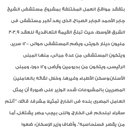
بتفقد مواقع العمل المختلفة بمشروع مستشفى الشيخ
جابر الأحمد الجابر الصباح، الذى يعد أكبر مستشفى فى
الشرق الأوسط، حيث تبلغ القيمة التعاقدية للعقد 303,9
مليون دينار كويتى، ويضم المستشفى حوالى 1200 سرير،
ويتكون المستشفى من عدة مبانى، منها المبنى
الرئيسى، ويتكون من بدرومين وأرضى و12 دورا، ومبنى
الأسنان،وسكن الأطباء وغيرها. وخلال لقائه بالعاملين
المصريين بالمشروعات شدد الوزير على ضرورة أن يمثل
العامل المصرى بلده فى الخارج تمثيلا مشرفا، قائلا: " أنتم
سفراء لبلدكم فى الخارج، واللى بيجب مصر يشتغل، أما
من يقصر فسنحاسبه". وأضاف وزير الإسكان: ضعوا