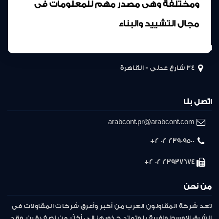
ومختلفة وهى مصدر مهم للمعلومات فى
مجال التشييد والبناء
المركز الرئيسى
34 شارع عدلى - القاهرة
اتصل بنا
arabcont.pr@arabcont.com
23909500 02 2+
23937674 02 2+
من نحن
تعد شركة المقاولون العرب من أكبر وأعرق شركات المقاولات فى
الشرق الاوسط وافريقيا وتمتد جذورها إلى أكثر من نصف قرن. وقد