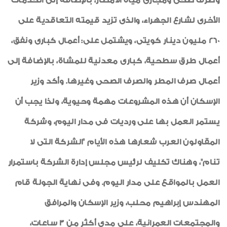
وصرف صحى ومجارى مياه الأمطار، بالإضافة إلى الخدمات
الأخرى لشارع الجهراء، والذى تزيد قيمته التعاقدية على
260 مليون دينار كويتى، ويشتمل على: أعمال كبارى ونفق،
أعمال طرق سطحية، كبارى معدنية للمشاة، بالإضافة إلى
أعمال صرف المطر والصرف الصحى وغيرها. وأكد وزير
الإسكان أن هذه المشروعات مهمة وحيوية، ولذا يجب أن
يستمر العمل بها على ورديات فى مدار اليوم، وشركة
المقاولون العرب شعارها هذه الأيام "الشركة التى لا
تنام"، وهناك تكليف لرئيس مجلس إدارة الشركة باستمرار
العمل بالمواقع على مدار اليوم. وفى نهاية الجولة قام
المهندس إبراهيم محلب، وزير الإسكان والمرافق
والمجتمعات العمرانية، على مدى أكثر من 3 ساعات،