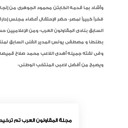
فخراً كبيراً لمصر0 حضر الإحتفال أع
السابق بنادى المقاولو
بطنطا و مصطفى يونس المدير الفنى السابق لمنتخب
وفى لفته جميله أهدى اللاعب محمد صلاح قميصه ل
ويصبح من أفضل لاعبى المنتخب الوطنى0