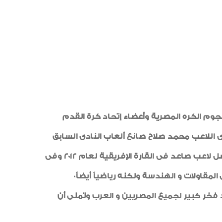
شهادات جودة ISO
أنشطة اجتماعية وثقافية
رياضة
طبيب الاسرة
خواطر ايمانية
الواحة
بمشاركة عدد من نجوم الكره المصرية وأعضاء إتحاد كرة القدم
اللاعب محمد صلاح صانع ألعاب النادى السابق
ولاعب بازل السويسرى و المنتخب الوطنى وإهدائه درع نادى المقاولون العرب للإنجاز الذى حققه بفوزه بجائزة أفضل لاعب صاعد فى القارة الإفريقية لعام 2012 وفى
قاولات و الهندسة ولكنه رياضياً أيضاً0
ه صناعة مصرية 100% مضيفاً بأن ذلك الإنجاز يعد فخر كبير لجميع المصريين و العرب وتمنى أن