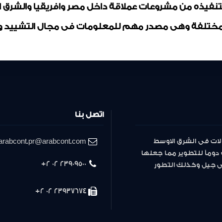
بتنفيذه من مشروعات عملاقة داخل مصر وافريقيا والشرق
ختلفة وهى مصدر مهم للمعلومات فى مجال التشييد وال
اتصل بنا
لات فى الشرق الاوسط
arabcont.pr@arabcont.com
دوماً للتطوير مما جعلها
23909500 02 2+
لى جيل وكذلك التطور
23937674 02 2+