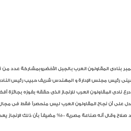
تفالية كبيره أقيمت مساء الأربعاء 26 ديسمبر بنادى المقاولون العرب بالجبل الأخضرو
سينى رئيس مجلس الإدارة و المهندس شريف حبيب رئيس النادى 
دل على أن نجاح المقاولون العرب ليس منحصراً فقط فى مجال الم
كما أثنى المهندس شريف حبيب على اللاعب محمد صلاح وقال أن