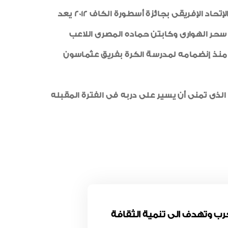
وأشاد بما قدمه الكابتن محمود الجوهرى من إنجازات كبيرة للكرة المصرية و العربية وأن التكريم الذى منحه له الإتحاد الإفريقى بجائزة أسطورة الكاف 2012 يعد
 و د. سحر الهوارى وكابتن حماده المصرى اللاعب
 السابقين منذ إنضمامه لمدرسة الكرة بفريق عثماسون
ذى تمنى أن يسير على دربه فى الفترة المقبله
كة المقاولون العرب وتهدف الى تنمية الثقافة