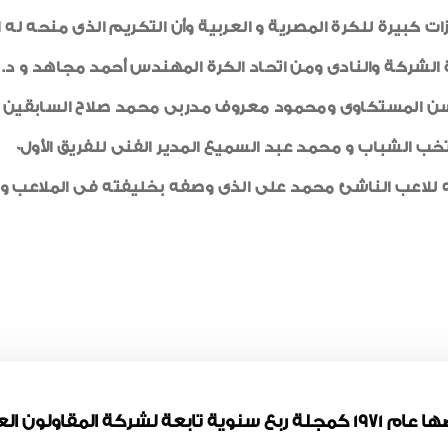
ضاء مجلس إدارة الشركة والنادى ومن اتحاد الكرة المهندس أحمد مجاهد
ن العرب0 ومن الإعلاميين حسن المستكاوى ومحمود معروف مدربى محمد صلاح
 الشباب و محمد عبد السميع المدير الفنى للفريق الأول0
لاعب الناشئ محمد على الذى وصفه بخليفته فى الملاعب و ال
مجلة المقاولون العرب تم ترخيصها عام 1971 كمجلة ربع سنوية تابعة لشر