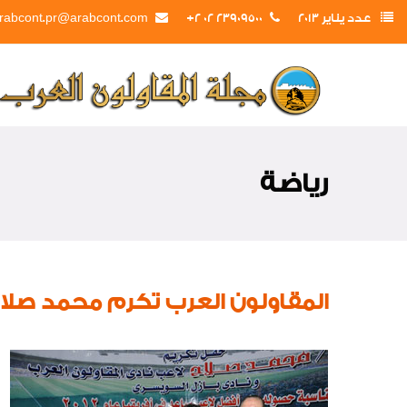
عدد يناير 2013
23909500 02 2+
rabcont.pr@arabcont.com
رياضة
المقاولون العرب تكرم محمد صلاح أ